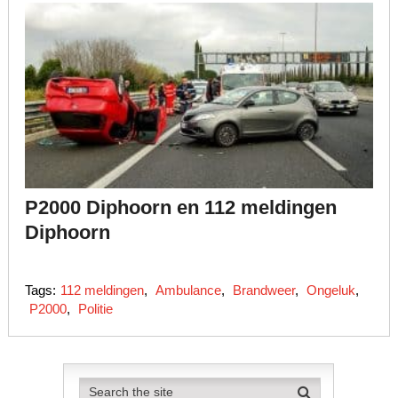
P2000 Diphoorn en 112 meldingen
Diphoorn
Tags:
112 meldingen
,
Ambulance
,
Brandweer
,
Ongeluk
,
P2000
,
Politie