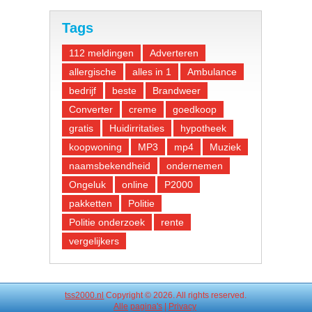
Tags
112 meldingen
Adverteren
allergische
alles in 1
Ambulance
bedrijf
beste
Brandweer
Converter
creme
goedkoop
gratis
Huidirritaties
hypotheek
koopwoning
MP3
mp4
Muziek
naamsbekendheid
ondernemen
Ongeluk
online
P2000
pakketten
Politie
Politie onderzoek
rente
vergelijkers
tss2000.nl
Copyright © 2026. All rights reserved.
Alle
pagina's
|
Privacy