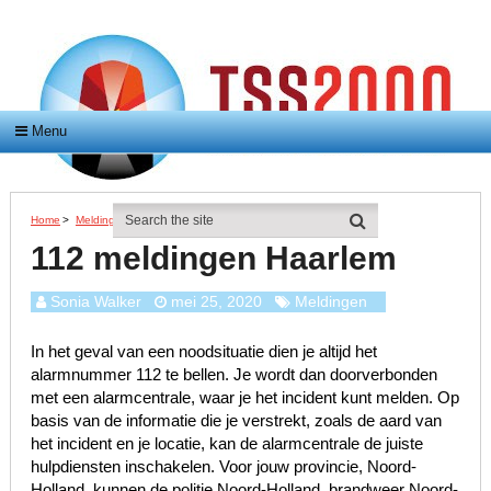
Menu
Home
>
Meldingen
>
112 Meldingen Haarlem
112 meldingen Haarlem
Sonia Walker
mei 25, 2020
Meldingen
In het geval van een noodsituatie dien je altijd het
alarmnummer 112 te bellen. Je wordt dan doorverbonden
met een alarmcentrale, waar je het incident kunt melden. Op
basis van de informatie die je verstrekt, zoals de aard van
het incident en je locatie, kan de alarmcentrale de juiste
hulpdiensten inschakelen. Voor jouw provincie, Noord-
Holland, kunnen de politie Noord-Holland, brandweer Noord-