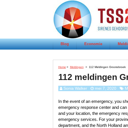
Blog
Economie
Meldi
Home
>
Meldingen
>
112 Meldingen Grootebroek
112 meldingen G
Sonia Walker
mei 7, 2020
M
In the event of an emergency, you sho
emergency response center and can re
and your location, the emergency res
emergency services. For your province
department, and the North Holland am