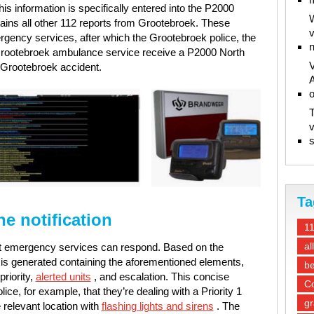
his information is specifically entered into the P2000
W
ins all other 112 reports from Grootebroek. These
v
rgency services, after which the Grootebroek police, the
n
 Grootebroek ambulance service receive a P2000 North
V
Grootebroek accident.
A
T
v
s
Ta
e notification
1
al
vant emergency services can respond. Based on the
 is generated containing the aforementioned elements,
be
priority,
alerted units
, and escalation. This concise
Co
ce, for example, that they’re dealing with a Priority 1
gr
e relevant location with
flashing lights and sirens
. The