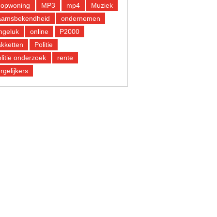
oopwoning
MP3
mp4
Muziek
aamsbekendheid
ondernemen
ngeluk
online
P2000
kketten
Politie
litie onderzoek
rente
rgelijkers