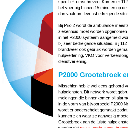
specifiek omschreven. Komen er 112
het voertuig binnen 15 minuten op de p
dan vaak om levensbedreigende situa
Bij Prio 2 wordt de ambulance meest
ziekenhuis moet worden opgenomen zo
in het P2000 systeem aangemeld word
bij zeer bedreigende situaties. Bij 1
brandweer ook gebruik worden gemaak
hulpverlening, VKO voor verkeerson
dienstverlening.
P2000 Grootebroek e
Misschien heb je wel eens gehoord va
hulpdiensten. Dit netwerk wordt gebr
meldingen die binnenkomen bij alarmc
in de vorm van bijvoorbeeld P2000 No
wordt er onderscheidt gemaakt zodat
kunnen zien waar ze aanwezig moeten
Grootebroek aan de juiste hulpdienst
worden dat
politie, ambulance, brand