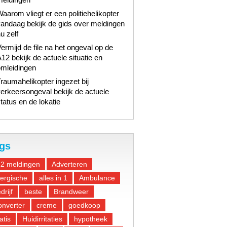
aarom vliegt er een politiehelikopter
andaag bekijk de gids over meldingen
u zelf
ermijd de file na het ongeval op de
12 bekijk de actuele situatie en
omleidingen
raumahelikopter ingezet bij
erkeersongeval bekijk de actuele
tatus en de lokatie
gs
12 meldingen
Adverteren
lergische
alles in 1
Ambulance
drijf
beste
Brandweer
nverter
creme
goedkoop
atis
Huidirritaties
hypotheek