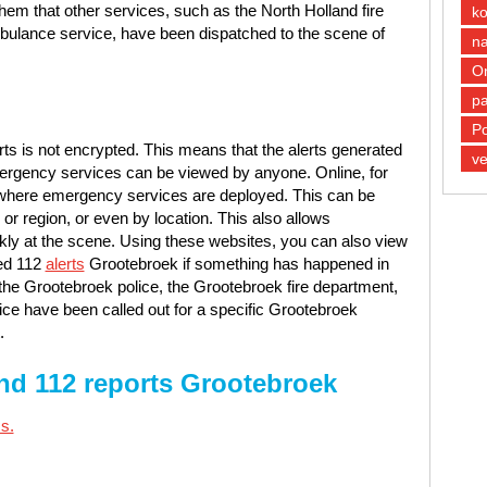
 them that other services, such as the North Holland fire
k
ulance service, have been dispatched to the scene of
n
O
pa
Po
rts is not encrypted. This means that the alerts generated
ve
ergency services can be viewed by anyone. Online, for
 where emergency services are deployed. This can be
 or region, or even by location. This also allows
ickly at the scene. Using these websites, you can also view
ed 112
alerts
Grootebroek if something has happened in
the Grootebroek police, the Grootebroek fire department,
e have been called out for a specific Grootebroek
.
nd 112 reports Grootebroek
s.