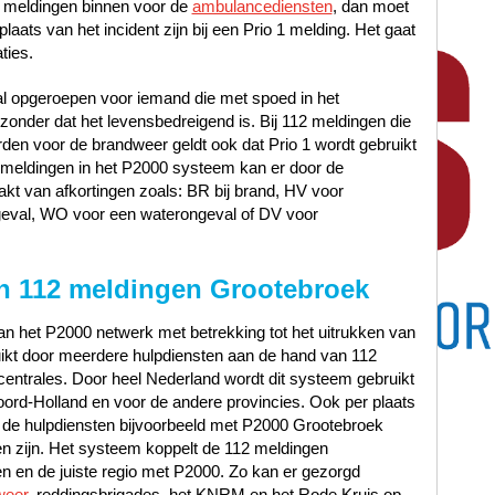
 meldingen binnen voor de
ambulancediensten
, dan moet
laats van het incident zijn bij een Prio 1 melding. Het gaat
ties.
al opgeroepen voor iemand die met spoed in het
nder dat het levensbedreigend is. Bij 112 meldingen die
en voor de brandweer geldt ook dat Prio 1 wordt gebruikt
12 meldingen in het P2000 systeem kan er door de
t van afkortingen zoals: BR bij brand, HV voor
geval, WO voor een waterongeval of DV voor
n 112 meldingen Grootebroek
n het P2000 netwerk met betrekking tot het uitrukken van
uikt door meerdere hulpdiensten aan de hand van 112
entrales. Door heel Nederland wordt dit systeem gebruikt
ord-Holland en voor de andere provincies. Ook per plaats
 de hulpdiensten bijvoorbeeld met P2000 Grootebroek
 zijn. Het systeem koppelt de 112 meldingen
en en de juiste regio met P2000. Zo kan er gezorgd
weer
, reddingsbrigades, het KNRM en het Rode Kruis op