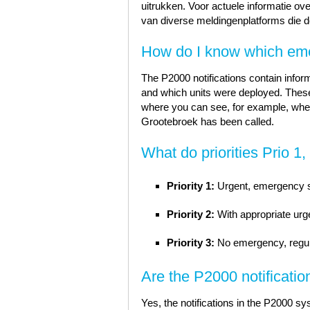
uitrukken. Voor actuele informatie ov
van diverse meldingenplatforms die d
How do I know which eme
The P2000 notifications contain informat
and which units were deployed. These 
where you can see, for example, wheth
Grootebroek has been called.
What do priorities Prio 1
Priority 1:
Urgent, emergency ser
Priority 2:
With appropriate urge
Priority 3:
No emergency, regul
Are the P2000 notificatio
Yes, the notifications in the P2000 s