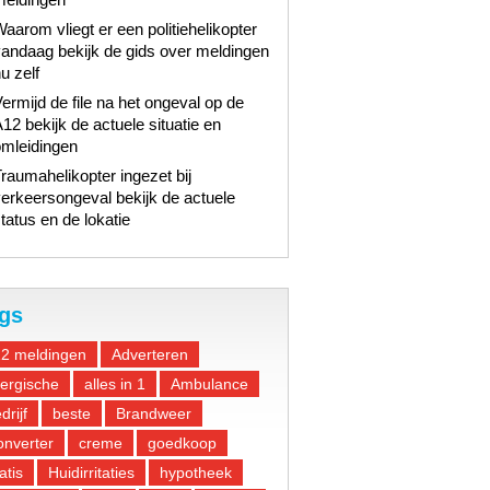
aarom vliegt er een politiehelikopter
andaag bekijk de gids over meldingen
u zelf
ermijd de file na het ongeval op de
12 bekijk de actuele situatie en
omleidingen
raumahelikopter ingezet bij
erkeersongeval bekijk de actuele
tatus en de lokatie
gs
12 meldingen
Adverteren
lergische
alles in 1
Ambulance
drijf
beste
Brandweer
nverter
creme
goedkoop
atis
Huidirritaties
hypotheek