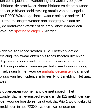
en de hulpdiensten worden ingeschakeld. Voor jouw
rd-Holland, de brandweer Noord-Holland en de ambulance
nneer je bijvoorbeeld melding maakt van een ongeluk
 het P2000 Warder geplaatst waarin ook alle andere 112
jn. Deze meldingen worden dan doorgegeven aan de
er, de brandweer Warder of de ambulance Warder een
 over het
specifieke ongeluk
Warder
n drie verschillende soorten. Prio 1 betekent dat de
leiding van zwaailichten en sirenes moeten uitrukken,
met gepaste spoed zonder sirene en zwaailichten moeten
oed. Deze prioriteiten worden per hulpdienst vaak ook nog
 meldingen binnen voor de
ambulancediensten
, dan moet
laats van het incident zijn bij een Prio 1 melding. Het gaat
ties.
al opgeroepen voor iemand die met spoed in het
nder dat het levensbedreigend is. Bij 112 meldingen die
en voor de brandweer geldt ook dat Prio 1 wordt gebruikt
12 meldingen in het P2000 systeem kan er door de