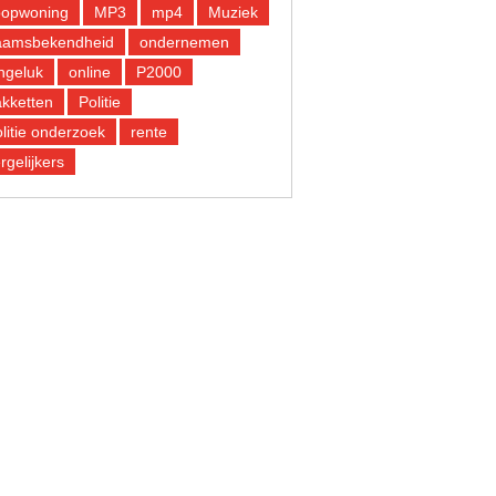
oopwoning
MP3
mp4
Muziek
aamsbekendheid
ondernemen
ngeluk
online
P2000
kketten
Politie
litie onderzoek
rente
rgelijkers