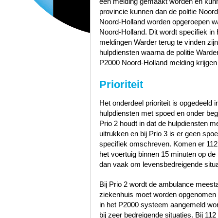
een melding gemaakt worden en kunn
provincie kunnen dan de politie Noo
Noord-Holland worden opgeroepen wa
Noord-Holland. Dit wordt specifiek in
meldingen Warder terug te vinden zi
hulpdiensten waarna de politie Ward
P2000 Noord-Holland melding krijgen
Prioriteit
Het onderdeel prioriteit is opgedeeld i
hulpdiensten met spoed en onder bege
Prio 2 houdt in dat de hulpdiensten 
uitrukken en bij Prio 3 is er geen sp
specifiek omschreven. Komen er 112
het voertuig binnen 15 minuten op de p
dan vaak om levensbedreigende situa
Bij Prio 2 wordt de ambulance meest
ziekenhuis moet worden opgenomen zo
in het P2000 systeem aangemeld word
bij zeer bedreigende situaties. Bij 1