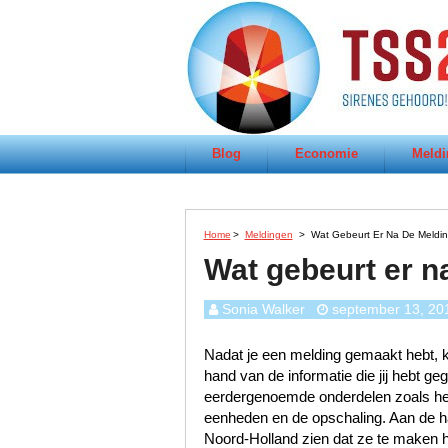
Blog
Economie
Meldi
Home
>
Meldingen
>
Wat Gebeurt Er Na De Meldin
Wat gebeurt er n
Sonia Walker
september 13, 20
Nadat je een melding gemaakt hebt, k
hand van de informatie die jij hebt 
eerdergenoemde onderdelen zoals het s
eenheden en de opschaling. Aan de han
Noord-Holland zien dat ze te maken 