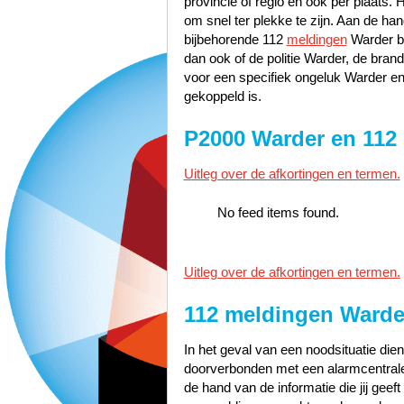
provincie of regio en ook per plaats. 
om snel ter plekke te zijn. Aan de h
bijbehorende 112
meldingen
Warder be
dan ook of de politie Warder, de br
voor een specifiek ongeluk Warder en 
gekoppeld is.
P2000 Warder en 112
Uitleg over de afkortingen en termen.
No feed items found.
Uitleg over de afkortingen en termen.
112 meldingen Warde
In het geval van een noodsituatie dien
doorverbonden met een alarmcentrale 
de hand van de informatie die jij geef