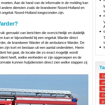
e moeten. Aan de hand van de informatie in de melding kan
W
d andere diensten zoals de brandweer Noord-Holland en
v
 ongeluk Noord-Holland toegezonden zijn.
n
V
Warder?
A
ik gemaakt van berichten die overzichtelijk en duidelijk
n kan er bijvoorbeeld bij een ongeluk Warder direct
T
v
rder, de brandweer Warder of de ambulance Warder. De
s
n zijn kort en bestaan uit een aantal onderdelen. Hierin
ent het gaat, de locatie die zo exact mogelijk wordt
ncident heeft, welke eenheden er zijn opgeroepen en de
ormatie kunnen hulpdiensten direct zien welke stappen zij
Ta
1
al
be
Co
gr