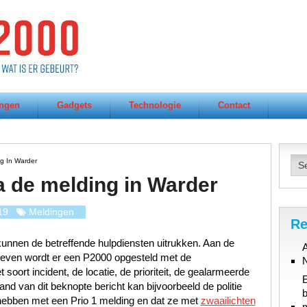
ngen
Gadgets
Technologie
Contact
g In Warder
a de melding in Warder
19
Meldingen
Re
unnen de betreffende hulpdiensten uitrukken. Aan de
A
gegeven wordt er een P2000 opgesteld met de
oort incident, de locatie, de prioriteit, de gealarmeerde
d van dit beknopte bericht kan bijvoorbeeld de politie
b
hebben met een Prio 1 melding en dat ze met
zwaailichten