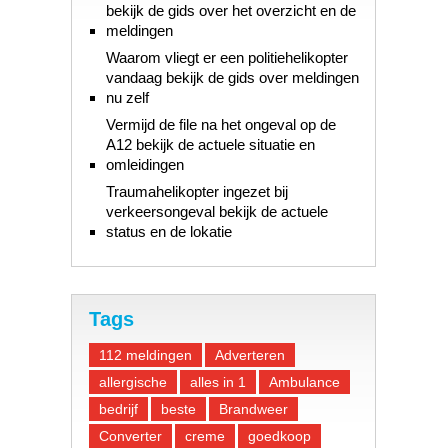
bekijk de gids over het overzicht en de
meldingen
Waarom vliegt er een politiehelikopter
vandaag bekijk de gids over meldingen
nu zelf
Vermijd de file na het ongeval op de
A12 bekijk de actuele situatie en
omleidingen
Traumahelikopter ingezet bij
verkeersongeval bekijk de actuele
status en de lokatie
Tags
112 meldingen
Adverteren
allergische
alles in 1
Ambulance
bedrijf
beste
Brandweer
Converter
creme
goedkoop