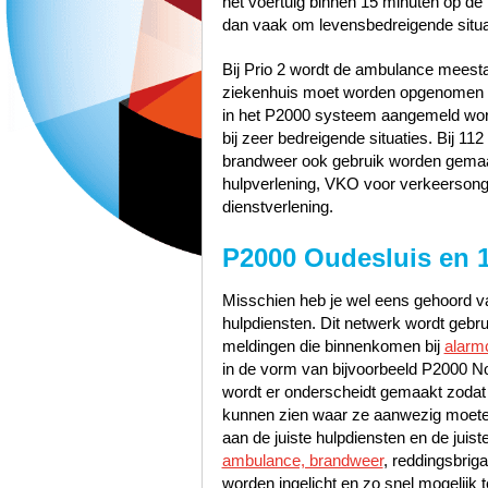
het voertuig binnen 15 minuten op de p
dan vaak om levensbedreigende situa
Bij Prio 2 wordt de ambulance meest
ziekenhuis moet worden opgenomen zo
in het P2000 systeem aangemeld word
bij zeer bedreigende situaties. Bij 1
brandweer ook gebruik worden gemaak
hulpverlening, VKO voor verkeerson
dienstverlening.
P2000 Oudesluis en 
Misschien heb je wel eens gehoord va
hulpdiensten. Dit netwerk wordt gebr
meldingen die binnenkomen bij
alarm
in de vorm van bijvoorbeeld P2000 No
wordt er onderscheidt gemaakt zodat
kunnen zien waar ze aanwezig moeten
aan de juiste hulpdiensten en de jui
ambulance, brandweer
, reddingsbrig
worden ingelicht en zo snel mogelijk t