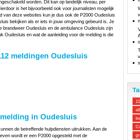
ngeschakeld worden. Dit kan op landelijk niveau, per
Hierdoor is het bijvoorbeeld ook voor journalisten mogelijk
W
v
and van deze websites kun je dus ook de P2000 Oudesluis
n
uis bekijken als er iets in jouw omgeving gebeurd is. Je
, de brandweer Oudesluis en de ambulance Oudesluis zijn
V
k Oudesluis en wat de aanleiding voor de melding is die
A
T
112 meldingen Oudesluis
v
s
Ta
1
al
 melding in Oudesluis
be
Co
unnen de betreffende hulpdiensten uitrukken. Aan de
gr
gegeven wordt er een P2000 opgesteld met de