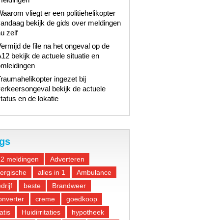
aarom vliegt er een politiehelikopter
andaag bekijk de gids over meldingen
u zelf
ermijd de file na het ongeval op de
12 bekijk de actuele situatie en
omleidingen
raumahelikopter ingezet bij
erkeersongeval bekijk de actuele
tatus en de lokatie
gs
12 meldingen
Adverteren
lergische
alles in 1
Ambulance
drijf
beste
Brandweer
nverter
creme
goedkoop
atis
Huidirritaties
hypotheek