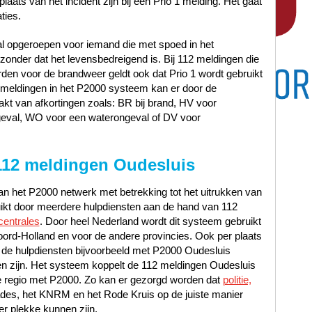
laats van het incident zijn bij een Prio 1 melding. Het gaat
ties.
al opgeroepen voor iemand die met spoed in het
nder dat het levensbedreigend is. Bij 112 meldingen die
en voor de brandweer geldt ook dat Prio 1 wordt gebruikt
12 meldingen in het P2000 systeem kan er door de
t van afkortingen zoals: BR bij brand, HV voor
geval, WO voor een waterongeval of DV voor
112 meldingen Oudesluis
n het P2000 netwerk met betrekking tot het uitrukken van
uikt door meerdere hulpdiensten aan de hand van 112
centrales
. Door heel Nederland wordt dit systeem gebruikt
ord-Holland en voor de andere provincies. Ook per plaats
 de hulpdiensten bijvoorbeeld met P2000 Oudesluis
 zijn. Het systeem koppelt de 112 meldingen Oudesluis
ste regio met P2000. Zo kan er gezorgd worden dat
politie,
ades, het KNRM en het Rode Kruis op de juiste manier
er plekke kunnen zijn.