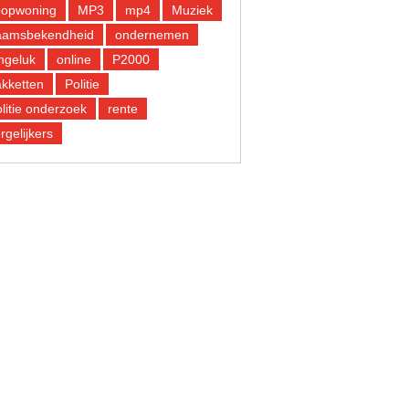
oopwoning
MP3
mp4
Muziek
aamsbekendheid
ondernemen
ngeluk
online
P2000
kketten
Politie
litie onderzoek
rente
rgelijkers