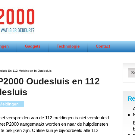
ngen
Gadgets
Technologie
Contact
sluis En 112 Meldingen In Oudesluis
 P2000 Oudesluis en 112
esluis
Re
Meldingen
A
et verspreiden van de 112 meldingen is niet versleuteld.
n het P2000 aangemaakt worden en naar de hulpdiensten
b
 bekijken zijn. Online kun je bijvoorbeeld alle 112