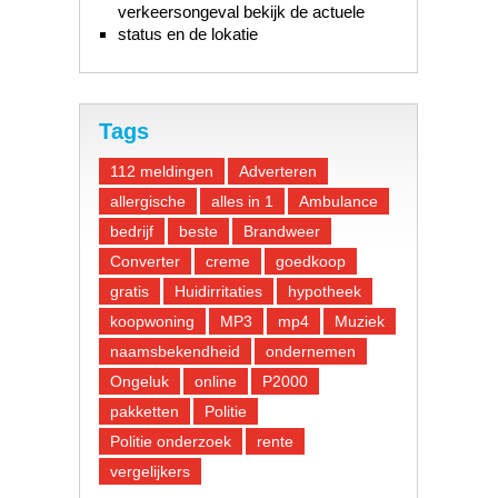
verkeersongeval bekijk de actuele
status en de lokatie
Tags
112 meldingen
Adverteren
allergische
alles in 1
Ambulance
bedrijf
beste
Brandweer
Converter
creme
goedkoop
gratis
Huidirritaties
hypotheek
koopwoning
MP3
mp4
Muziek
naamsbekendheid
ondernemen
Ongeluk
online
P2000
pakketten
Politie
Politie onderzoek
rente
vergelijkers