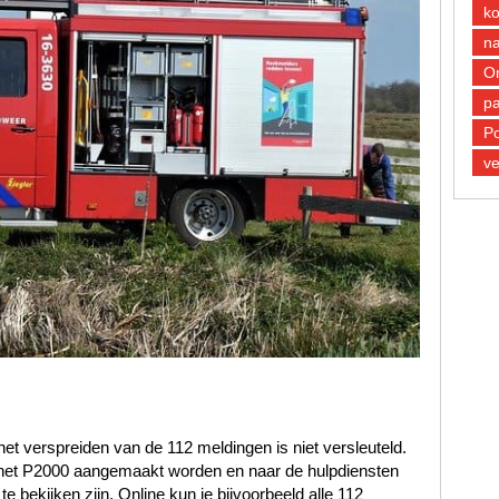
k
n
O
pa
Po
ve
et verspreiden van de 112 meldingen is niet versleuteld.
n het P2000 aangemaakt worden en naar de hulpdiensten
 bekijken zijn. Online kun je bijvoorbeeld alle 112