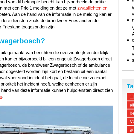
d van dit beknopte bericht kan bijvoorbeeld de politie
en met een Prio 1 melding en dat ze met
zwaailichten en
W
v
oeten. Aan de hand van de informatie in de melding kan er
n
ndere diensten zoals de brandweer Friesland en de
 Friesland toegezonden zijn.
V
A
Zwagerbosch?
T
ik gemaakt van berichten die overzichtelijk en duidelijk
v
en kan er bijvoorbeeld bij een ongeluk Zwagerbosch direct
s
wagerbosch, de brandweer Zwagerbosch of de ambulance
r opgesteld worden zijn kort en bestaan uit een aantal
at voor soort incident het gaat, de locatie die zo exact
ioriteit het incident heeft, welke eenheden er zijn
Ta
hand van deze informatie kunnen hulpdiensten direct zien
n
.
1
al
be
Co
gr