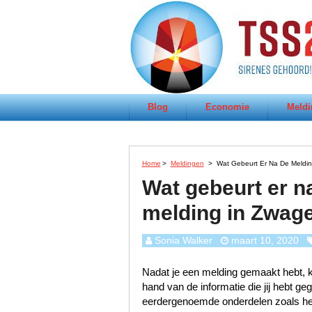
Blog
Economie
Meldi
Home
>
Meldingen
>
Wat Gebeurt Er Na De Meldi
Wat gebeurt er n
melding in Zwag
Sonia Walker
maart 10, 2020
Nadat je een melding gemaakt hebt, k
hand van de informatie die jij hebt 
eerdergenoemde onderdelen zoals het s