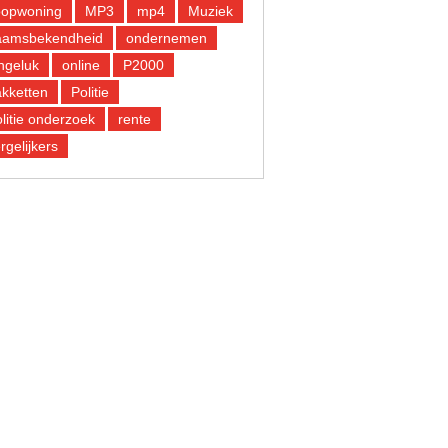
oopwoning
MP3
mp4
Muziek
aamsbekendheid
ondernemen
ngeluk
online
P2000
kketten
Politie
litie onderzoek
rente
rgelijkers