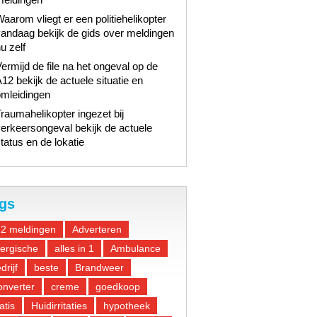
aarom vliegt er een politiehelikopter
andaag bekijk de gids over meldingen
u zelf
ermijd de file na het ongeval op de
12 bekijk de actuele situatie en
omleidingen
raumahelikopter ingezet bij
erkeersongeval bekijk de actuele
tatus en de lokatie
gs
12 meldingen
Adverteren
lergische
alles in 1
Ambulance
drijf
beste
Brandweer
nverter
creme
goedkoop
atis
Huidirritaties
hypotheek