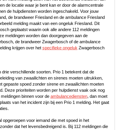
t en de locatie waar je bent kan er door de alarmcentrale
en de hulpdiensten worden ingeschakeld. Voor jouw
sland, de brandweer Friesland en de ambulance Friesland
rbeeld melding maakt van een ongeluk Friesland. Dit
osch geplaatst waarin ook alle andere 112 meldingen
Deze meldingen worden dan doorgegeven aan de
gerbosch, de brandweer Zwagerbosch of de ambulance
ding krijgen over het
specifieke ongeluk
Zwagerbosch
n drie verschillende soorten. Prio 1 betekent dat de
leiding van zwaailichten en sirenes moeten uitrukken,
met gepaste spoed zonder sirene en zwaailichten moeten
oed. Deze prioriteiten worden per hulpdienst vaak ook nog
 meldingen binnen voor de
ambulancediensten
, dan moet
laats van het incident zijn bij een Prio 1 melding. Het gaat
ties.
al opgeroepen voor iemand die met spoed in het
nder dat het levensbedreigend is. Bij 112 meldingen die