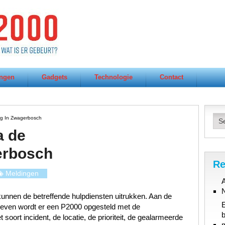
ngen
Gadgets
Technologie
Contact
ng In Zwagerbosch
a de
erbosch
Re
Meldingen
A
unnen de betreffende hulpdiensten uitrukken. Aan de
gegeven wordt er een P2000 opgesteld met de
b
oort incident, de locatie, de prioriteit, de gealarmeerde