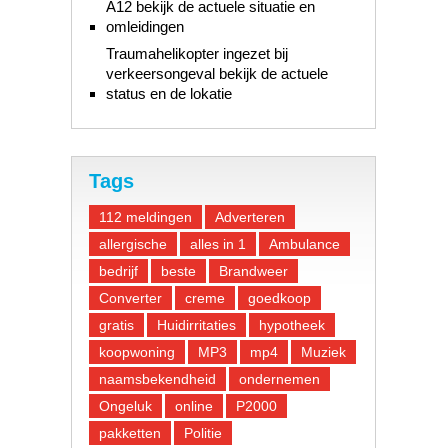
A12 bekijk de actuele situatie en
omleidingen
Traumahelikopter ingezet bij
verkeersongeval bekijk de actuele
status en de lokatie
Tags
112 meldingen
Adverteren
allergische
alles in 1
Ambulance
bedrijf
beste
Brandweer
Converter
creme
goedkoop
gratis
Huidirritaties
hypotheek
koopwoning
MP3
mp4
Muziek
naamsbekendheid
ondernemen
Ongeluk
online
P2000
pakketten
Politie