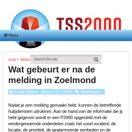
Menu
Home
>
Meldingen
>
Wat Gebeurt Er Na De Melding In Zoelmond
Wat gebeurt er na de
melding in Zoelmond
Sonia Walker
april 21, 2019
Meldingen
Nadat je een melding gemaakt hebt, kunnen de betreffende
hulpdiensten uitrukken. Aan de hand van de informatie die jij
hebt gegeven wordt er een P2000 opgesteld met de
eerdergenoemde onderdelen zoals het soort incident, de
locatie, de prioriteit, de gealarmeerde eenheden en de