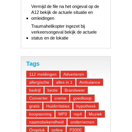
Vermijd de file na het ongeval op de
A12 bekijk de actuele situatie en
omleidingen
Traumahelikopter ingezet bij
verkeersongeval bekijk de actuele
status en de lokatie
Tags
112 meldingen
Adverteren
allergische
alles in 1
Ambulance
bedrijf
beste
Brandweer
Converter
creme
goedkoop
gratis
Huidirritaties
hypotheek
koopwoning
MP3
mp4
Muziek
naamsbekendheid
ondernemen
Ongeluk
online
P2000