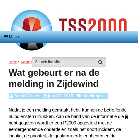
Menu
Home
>
Meldingen
>
Wat Gebeurt Er Na De Melding In Zijdewind
Wat gebeurt er na de
melding in Zijdewind
Sonia Walker
juni 17, 2019
Meldingen
Nadat je een melding gemaakt hebt, kunnen de betreffende
hulpdiensten uitrukken. Aan de hand van de informatie die jij
hebt gegeven wordt er een P2000 opgesteld met de
eerdergenoemde onderdelen zoals het soort incident, de
locatie, de prioriteit, de gealarmeerde eenheden en de