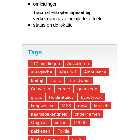
omleidingen
Traumahelikopter ingezet bij
verkeersongeval bekijk de actuele
status en de lokatie
Tags
112 meldingen
Adverteren
allergische
alles in 1
Ambulance
bedrijf
beste
Brandweer
Converter
creme
goedkoop
gratis
Huidirritaties
hypotheek
koopwoning
MP3
mp4
Muziek
naamsbekendheid
ondernemen
Ongeluk
online
P2000
pakketten
Politie
Politie onderzoek
rente