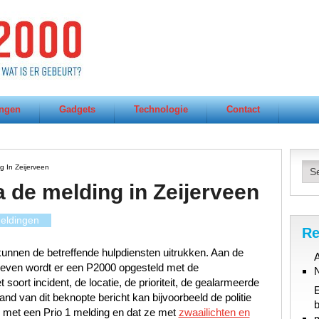
ngen
Gadgets
Technologie
Contact
 In Zeijerveen
a de melding in Zeijerveen
eldingen
Re
unnen de betreffende hulpdiensten uitrukken. Aan de
A
gegeven wordt er een P2000 opgesteld met de
oort incident, de locatie, de prioriteit, de gealarmeerde
d van dit beknopte bericht kan bijvoorbeeld de politie
b
 met een Prio 1 melding en dat ze met
zwaailichten en