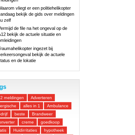
aarom vliegt er een politiehelikopter
andaag bekijk de gids over meldingen
u zelf
ermijd de file na het ongeval op de
12 bekijk de actuele situatie en
omleidingen
raumahelikopter ingezet bij
erkeersongeval bekijk de actuele
tatus en de lokatie
gs
12 meldingen
Adverteren
lergische
alles in 1
Ambulance
drijf
beste
Brandweer
nverter
creme
goedkoop
atis
Huidirritaties
hypotheek