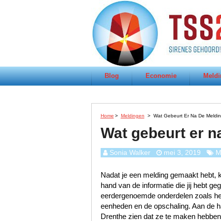
Blog
Economie
Meldi
Home
>
Meldingen
>
Wat Gebeurt Er Na De Melding
Wat gebeurt er n
Sonia Walker
mei 3, 2019
M
Nadat je een melding gemaakt hebt, k
hand van de informatie die jij hebt 
eerdergenoemde onderdelen zoals het s
eenheden en de opschaling. Aan de han
Drenthe zien dat ze te maken hebben