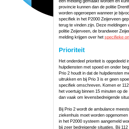
een melding gemaakt worden en kunn
provincie kunnen dan de politie Dre
worden opgeroepen wanneer je bijvoo
specifiek in het P2000 Zeijerveen gep
terug te vinden zijn. Deze meldinge
politie Zeijerveen, de brandweer Zei
melding krijgen over het
specifieke o
Prioriteit
Het onderdeel prioriteit is opgedeeld i
hulpdiensten met spoed en onder bege
Prio 2 houdt in dat de hulpdiensten 
uitrukken en bij Prio 3 is er geen sp
specifiek omschreven. Komen er 112
het voertuig binnen 15 minuten op de p
dan vaak om levensbedreigende situa
Bij Prio 2 wordt de ambulance meest
ziekenhuis moet worden opgenomen zo
in het P2000 systeem aangemeld word
bij zeer bedreigende situaties. Bij 1