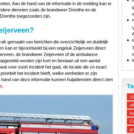
oeten. Aan de hand van de informatie in de melding kan er
W
andere diensten zoals de brandweer Drenthe en de
v
Drenthe toegezonden zijn.
n
V
eijerveen?
A
ik gemaakt van berichten die overzichtelijk en duidelijk
n kan er bijvoorbeeld bij een ongeluk Zeijerveen direct
T
v
jerveen, de brandweer Zeijerveen of de ambulance
s
opgesteld worden zijn kort en bestaan uit een aantal
at voor soort incident het gaat, de locatie die zo exact
ioriteit het incident heeft, welke eenheden er zijn
hand van deze informatie kunnen hulpdiensten direct zien
Ta
n
.
1
al
be
Co
gr