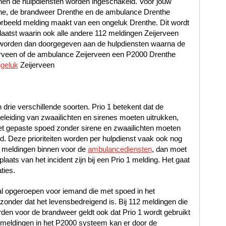
en de hulpdiensten worden ingeschakeld. Voor jouw
nthe, de brandweer Drenthe en de ambulance Drenthe
rbeeld melding maakt van een ongeluk Drenthe. Dit wordt
laatst waarin ook alle andere 112 meldingen Zeijerveen
n worden dan doorgegeven aan de hulpdiensten waarna de
jerveen of de ambulance Zeijerveen een P2000 Drenthe
ngeluk
Zeijerveen
n drie verschillende soorten. Prio 1 betekent dat de
leiding van zwaailichten en sirenes moeten uitrukken,
met gepaste spoed zonder sirene en zwaailichten moeten
oed. Deze prioriteiten worden per hulpdienst vaak ook nog
 meldingen binnen voor de
ambulancediensten
, dan moet
laats van het incident zijn bij een Prio 1 melding. Het gaat
ties.
al opgeroepen voor iemand die met spoed in het
nder dat het levensbedreigend is. Bij 112 meldingen die
en voor de brandweer geldt ook dat Prio 1 wordt gebruikt
12 meldingen in het P2000 systeem kan er door de