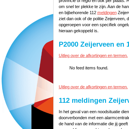
provincie of regio en ook per plaats. 
om snel ter plekke te zijn. Aan de h
en bijbehorende 112
meldingen
Zeijer
ziet dan ook of de politie Zeijerveen
opgeroepen voor een specifiek ongelu
hieraan gekoppeld is.
P2000 Zeijerveen en 
Uitleg over de afkortingen en termen.
No feed items found.
Uitleg over de afkortingen en termen.
112 meldingen Zeijer
In het geval van een noodsituatie dien
doorverbonden met een alarmcentrale 
de hand van de informatie die jij geef