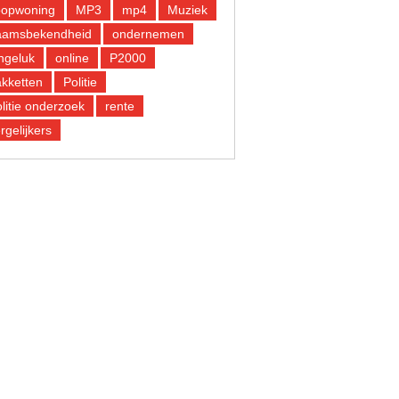
oopwoning
MP3
mp4
Muziek
aamsbekendheid
ondernemen
ngeluk
online
P2000
kketten
Politie
litie onderzoek
rente
rgelijkers