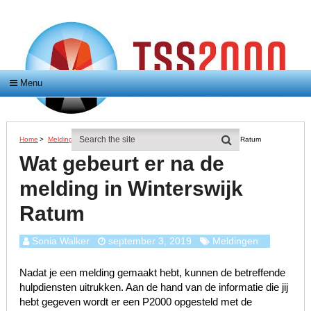
Menu
Home
>
Meldingen
>
Wat Gebeurt Er Na De Melding In Winterswijk Ratum
Wat gebeurt er na de
melding in Winterswijk
Ratum
Sonia Walker
september 3, 2019
Meldingen
Nadat je een melding gemaakt hebt, kunnen de betreffende
hulpdiensten uitrukken. Aan de hand van de informatie die jij
hebt gegeven wordt er een P2000 opgesteld met de