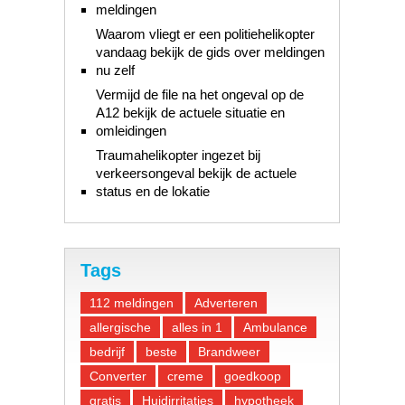
meldingen
Waarom vliegt er een politiehelikopter
vandaag bekijk de gids over meldingen
nu zelf
Vermijd de file na het ongeval op de
A12 bekijk de actuele situatie en
omleidingen
Traumahelikopter ingezet bij
verkeersongeval bekijk de actuele
status en de lokatie
Tags
112 meldingen
Adverteren
allergische
alles in 1
Ambulance
bedrijf
beste
Brandweer
Converter
creme
goedkoop
gratis
Huidirritaties
hypotheek