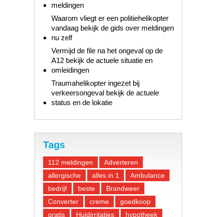
meldingen
Waarom vliegt er een politiehelikopter
vandaag bekijk de gids over meldingen
nu zelf
Vermijd de file na het ongeval op de
A12 bekijk de actuele situatie en
omleidingen
Traumahelikopter ingezet bij
verkeersongeval bekijk de actuele
status en de lokatie
Tags
112 meldingen
Adverteren
allergische
alles in 1
Ambulance
bedrijf
beste
Brandweer
Converter
creme
goedkoop
gratis
Huidirritaties
hypotheek