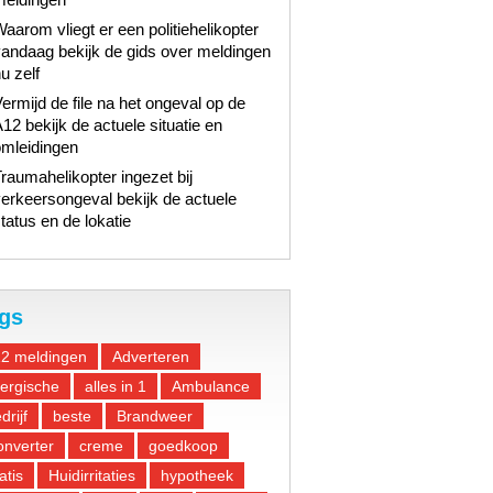
aarom vliegt er een politiehelikopter
andaag bekijk de gids over meldingen
u zelf
ermijd de file na het ongeval op de
12 bekijk de actuele situatie en
omleidingen
raumahelikopter ingezet bij
erkeersongeval bekijk de actuele
tatus en de lokatie
gs
12 meldingen
Adverteren
lergische
alles in 1
Ambulance
drijf
beste
Brandweer
nverter
creme
goedkoop
atis
Huidirritaties
hypotheek