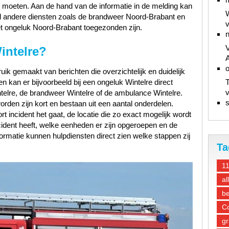
e moeten. Aan de hand van de informatie in de melding kan
W
ld andere diensten zoals de brandweer Noord-Brabant en
v
 ongeluk Noord-Brabant toegezonden zijn.
n
V
intelre?
A
ik gemaakt van berichten die overzichtelijk en duidelijk
n kan er bijvoorbeeld bij een ongeluk Wintelre direct
T
v
telre, de brandweer Wintelre of de ambulance Wintelre.
s
orden zijn kort en bestaan uit een aantal onderdelen.
t incident het gaat, de locatie die zo exact mogelijk wordt
ncident heeft, welke eenheden er zijn opgeroepen en de
ormatie kunnen hulpdiensten direct zien welke stappen zij
Ta
1
al
be
Co
gr