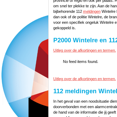
provincie of regio en ook per plaats. 
om snel ter plekke te zijn. Aan de h
bijbehorende 112
meldingen
Wintelre 
dan ook of de politie Wintelre, de br
voor een specifiek ongeluk Wintelre e
gekoppeld is.
P2000 Wintelre en 11
Uitleg over de afkortingen en termen.
No feed items found.
Uitleg over de afkortingen en termen.
112 meldingen Wintel
In het geval van een noodsituatie dien
doorverbonden met een alarmcentrale 
de hand van de informatie die jij geef