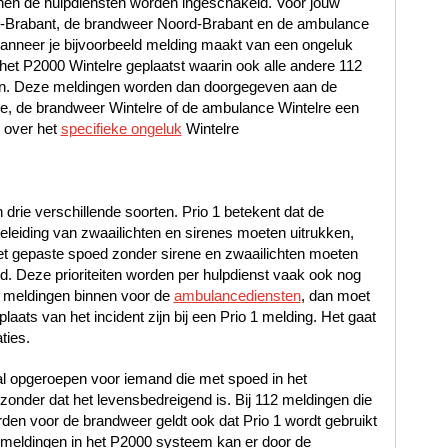
en de hulpdiensten worden ingeschakeld. Voor jouw
rd-Brabant, de brandweer Noord-Brabant en de ambulance
nneer je bijvoorbeeld melding maakt van een ongeluk
 het P2000 Wintelre geplaatst waarin ook alle andere 112
zijn. Deze meldingen worden dan doorgegeven aan de
lre, de brandweer Wintelre of de ambulance Wintelre een
 over het
specifieke ongeluk
Wintelre
n drie verschillende soorten. Prio 1 betekent dat de
leiding van zwaailichten en sirenes moeten uitrukken,
met gepaste spoed zonder sirene en zwaailichten moeten
oed. Deze prioriteiten worden per hulpdienst vaak ook nog
 meldingen binnen voor de
ambulancediensten
, dan moet
laats van het incident zijn bij een Prio 1 melding. Het gaat
ties.
al opgeroepen voor iemand die met spoed in het
nder dat het levensbedreigend is. Bij 112 meldingen die
en voor de brandweer geldt ook dat Prio 1 wordt gebruikt
12 meldingen in het P2000 systeem kan er door de