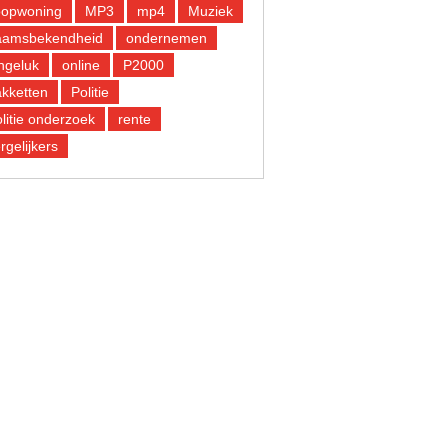
oopwoning
MP3
mp4
Muziek
aamsbekendheid
ondernemen
ngeluk
online
P2000
kketten
Politie
litie onderzoek
rente
rgelijkers