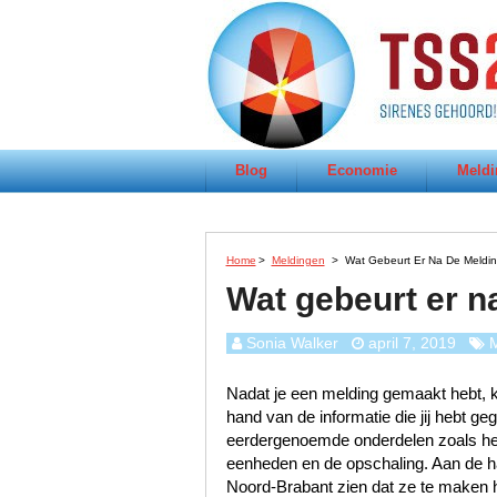
Blog
Economie
Meldi
Home
>
Meldingen
>
Wat Gebeurt Er Na De Melding
Wat gebeurt er n
Sonia Walker
april 7, 2019
M
Nadat je een melding gemaakt hebt, k
hand van de informatie die jij hebt 
eerdergenoemde onderdelen zoals het s
eenheden en de opschaling. Aan de han
Noord-Brabant zien dat ze te maken 