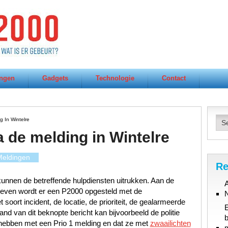
ngen
Gadgets
Technologie
Contact
 In Wintelre
a de melding in Wintelre
eldingen
Re
unnen de betreffende hulpdiensten uitrukken. Aan de
A
gegeven wordt er een P2000 opgesteld met de
oort incident, de locatie, de prioriteit, de gealarmeerde
d van dit beknopte bericht kan bijvoorbeeld de politie
b
hebben met een Prio 1 melding en dat ze met
zwaailichten