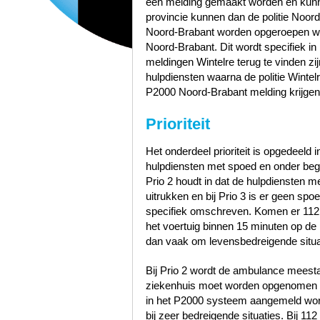
een melding gemaakt worden en kunn
provincie kunnen dan de politie Noo
Noord-Brabant worden opgeroepen wa
Noord-Brabant. Dit wordt specifiek in
meldingen Wintelre terug te vinden 
hulpdiensten waarna de politie Winte
P2000 Noord-Brabant melding krijgen
Prioriteit
Het onderdeel prioriteit is opgedeeld i
hulpdiensten met spoed en onder bege
Prio 2 houdt in dat de hulpdiensten 
uitrukken en bij Prio 3 is er geen sp
specifiek omschreven. Komen er 112
het voertuig binnen 15 minuten op de p
dan vaak om levensbedreigende situa
Bij Prio 2 wordt de ambulance meest
ziekenhuis moet worden opgenomen zo
in het P2000 systeem aangemeld word
bij zeer bedreigende situaties. Bij 1