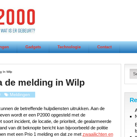
ngen
Gadgets
Technologie
Contact
g In Wilp
a de melding in Wilp
9
Meldingen
Re
unnen de betreffende hulpdiensten uitrukken. Aan de
A
gegeven wordt er een P2000 opgesteld met de
oort incident, de locatie, de prioriteit, de gealarmeerde
d van dit beknopte bericht kan bijvoorbeeld de politie
b
ben met een Prio 1 melding en dat ze met
zwaailichten en