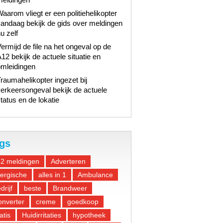
aarom vliegt er een politiehelikopter
andaag bekijk de gids over meldingen
u zelf
ermijd de file na het ongeval op de
12 bekijk de actuele situatie en
omleidingen
raumahelikopter ingezet bij
erkeersongeval bekijk de actuele
tatus en de lokatie
gs
12 meldingen
Adverteren
lergische
alles in 1
Ambulance
drijf
beste
Brandweer
nverter
creme
goedkoop
atis
Huidirritaties
hypotheek