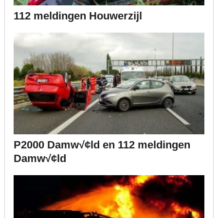
112 meldingen Houwerzijl
P2000 Damw√¢ld en 112 meldingen
Damw√¢ld