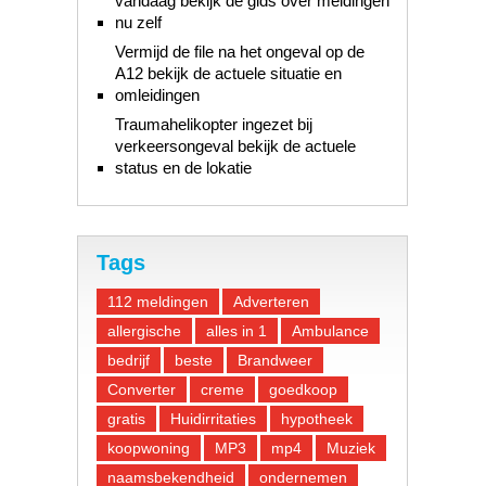
vandaag bekijk de gids over meldingen
nu zelf
Vermijd de file na het ongeval op de
A12 bekijk de actuele situatie en
omleidingen
Traumahelikopter ingezet bij
verkeersongeval bekijk de actuele
status en de lokatie
Tags
112 meldingen
Adverteren
allergische
alles in 1
Ambulance
bedrijf
beste
Brandweer
Converter
creme
goedkoop
gratis
Huidirritaties
hypotheek
koopwoning
MP3
mp4
Muziek
naamsbekendheid
ondernemen