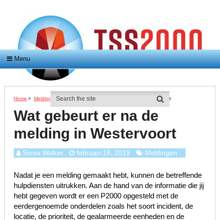
Menu
Home
>
Meldingen
>
Wat Gebeurt Er Na De Melding In Westervoort
Wat gebeurt er na de
melding in Westervoort
Sonia Walker
februari 18, 2019
Meldingen
Nadat je een melding gemaakt hebt, kunnen de betreffende
hulpdiensten uitrukken. Aan de hand van de informatie die jij
hebt gegeven wordt er een P2000 opgesteld met de
eerdergenoemde onderdelen zoals het soort incident, de
locatie, de prioriteit, de gealarmeerde eenheden en de