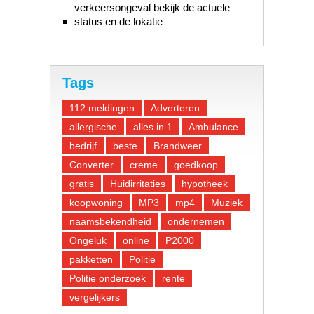
verkeersongeval bekijk de actuele
status en de lokatie
Tags
112 meldingen
Adverteren
allergische
alles in 1
Ambulance
bedrijf
beste
Brandweer
Converter
creme
goedkoop
gratis
Huidirritaties
hypotheek
koopwoning
MP3
mp4
Muziek
naamsbekendheid
ondernemen
Ongeluk
online
P2000
pakketten
Politie
Politie onderzoek
rente
vergelijkers