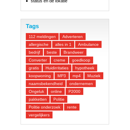
status en de lokatie
Tags
112 meldingen
Adverteren
allergische
alles in 1
Ambulance
bedrijf
beste
Brandweer
Converter
creme
goedkoop
gratis
Huidirritaties
hypotheek
koopwoning
MP3
mp4
Muziek
naamsbekendheid
ondernemen
Ongeluk
online
P2000
pakketten
Politie
Politie onderzoek
rente
vergelijkers