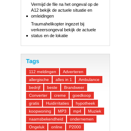
Vermijd de file na het ongeval op de
A12 bekijk de actuele situatie en
omleidingen
Traumahelikopter ingezet bij
verkeersongeval bekijk de actuele
status en de lokatie
Tags
112 meldingen
Adverteren
allergische
alles in 1
Ambulance
bedrijf
beste
Brandweer
Converter
creme
goedkoop
gratis
Huidirritaties
hypotheek
koopwoning
MP3
mp4
Muziek
naamsbekendheid
ondernemen
Ongeluk
online
P2000