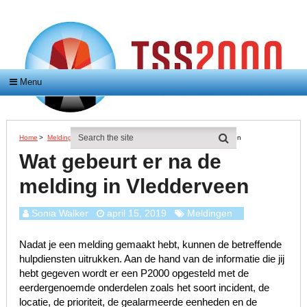
Menu
Home
>
Meldingen
>
Wat Gebeurt Er Na De Melding In Vledderveen
Wat gebeurt er na de
melding in Vledderveen
Sonia Walker
april 15, 2019
Meldingen
Nadat je een melding gemaakt hebt, kunnen de betreffende
hulpdiensten uitrukken. Aan de hand van de informatie die jij
hebt gegeven wordt er een P2000 opgesteld met de
eerdergenoemde onderdelen zoals het soort incident, de
locatie, de prioriteit, de gealarmeerde eenheden en de