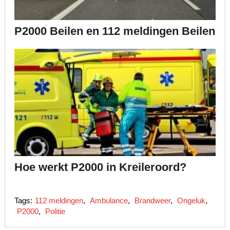
P2000 Beilen en 112 meldingen Beilen
Hoe werkt P2000 in Kreileroord?
Tags:
112 meldingen
,
Ambulance
,
Brandweer
,
Ongeluk
,
P2000
,
Politie