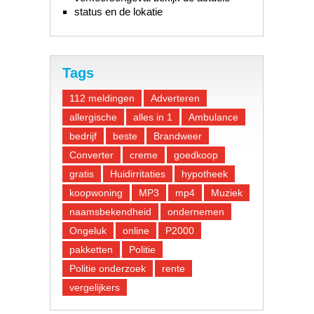
status en de lokatie
Tags
112 meldingen
Adverteren
allergische
alles in 1
Ambulance
bedrijf
beste
Brandweer
Converter
creme
goedkoop
gratis
Huidirritaties
hypotheek
koopwoning
MP3
mp4
Muziek
naamsbekendheid
ondernemen
Ongeluk
online
P2000
pakketten
Politie
Politie onderzoek
rente
vergelijkers