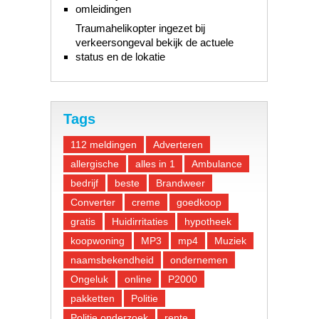
omleidingen
Traumahelikopter ingezet bij
verkeersongeval bekijk de actuele
status en de lokatie
Tags
112 meldingen
Adverteren
allergische
alles in 1
Ambulance
bedrijf
beste
Brandweer
Converter
creme
goedkoop
gratis
Huidirritaties
hypotheek
koopwoning
MP3
mp4
Muziek
naamsbekendheid
ondernemen
Ongeluk
online
P2000
pakketten
Politie
Politie onderzoek
rente