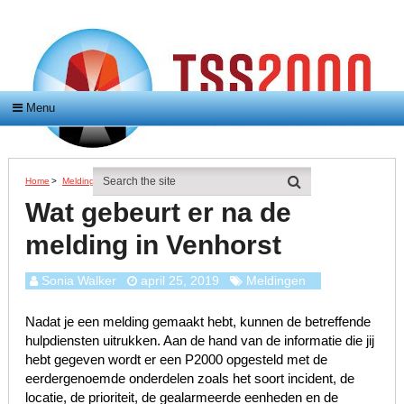
Menu
Home
>
Meldingen
>
Wat Gebeurt Er Na De Melding In Venhorst
Wat gebeurt er na de
melding in Venhorst
Sonia Walker
april 25, 2019
Meldingen
Nadat je een melding gemaakt hebt, kunnen de betreffende
hulpdiensten uitrukken. Aan de hand van de informatie die jij
hebt gegeven wordt er een P2000 opgesteld met de
eerdergenoemde onderdelen zoals het soort incident, de
locatie, de prioriteit, de gealarmeerde eenheden en de