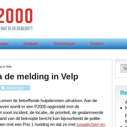
ngen
Gadgets
Technologie
Contact
g In Velp
a de melding in Velp
Meldingen
Re
unnen de betreffende hulpdiensten uitrukken. Aan de
A
gegeven wordt er een P2000 opgesteld met de
oort incident, de locatie, de prioriteit, de gealarmeerde
d van dit beknopte bericht kan bijvoorbeeld de politie
b
ben met een Prio 1 melding en dat ze met
zwaailichten en