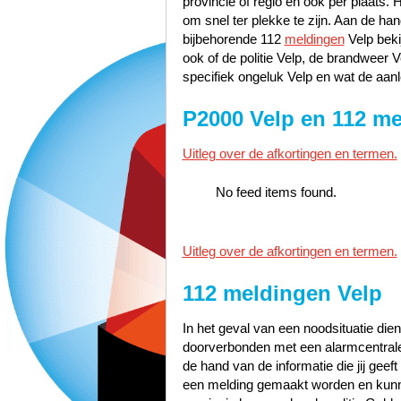
provincie of regio en ook per plaats. 
om snel ter plekke te zijn. Aan de h
bijbehorende 112
meldingen
Velp beki
ook of de politie Velp, de brandweer
specifiek ongeluk Velp en wat de aanl
P2000 Velp en 112 me
Uitleg over de afkortingen en termen.
No feed items found.
Uitleg over de afkortingen en termen.
112 meldingen Velp
In het geval van een noodsituatie dien
doorverbonden met een alarmcentrale 
de hand van de informatie die jij geef
een melding gemaakt worden en kunn