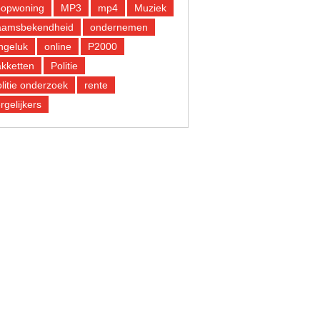
oopwoning
MP3
mp4
Muziek
aamsbekendheid
ondernemen
ngeluk
online
P2000
kketten
Politie
litie onderzoek
rente
rgelijkers