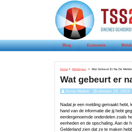
Blog
Economie
Meldi
Home
>
Meldingen
>
Wat Gebeurt Er Na De Meldin
Wat gebeurt er n
Sonia Walker
oktober 29, 2019
Nadat je een melding gemaakt hebt, k
hand van de informatie die jij hebt 
eerdergenoemde onderdelen zoals het s
eenheden en de opschaling. Aan de han
Gelderland zien dat ze te maken heb