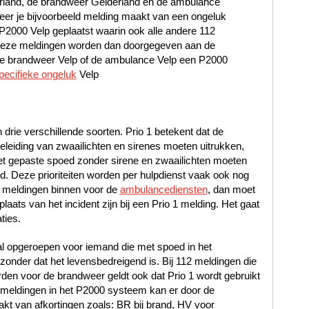
erland, de brandweer Gelderland en de ambulance
r je bijvoorbeeld melding maakt van een ongeluk
t P2000 Velp geplaatst waarin ook alle andere 112
. Deze meldingen worden dan doorgegeven aan de
 de brandweer Velp of de ambulance Velp een P2000
pecifieke ongeluk
Velp
n drie verschillende soorten. Prio 1 betekent dat de
leiding van zwaailichten en sirenes moeten uitrukken,
met gepaste spoed zonder sirene en zwaailichten moeten
oed. Deze prioriteiten worden per hulpdienst vaak ook nog
 meldingen binnen voor de
ambulancediensten
, dan moet
laats van het incident zijn bij een Prio 1 melding. Het gaat
ties.
al opgeroepen voor iemand die met spoed in het
nder dat het levensbedreigend is. Bij 112 meldingen die
en voor de brandweer geldt ook dat Prio 1 wordt gebruikt
12 meldingen in het P2000 systeem kan er door de
t van afkortingen zoals: BR bij brand, HV voor