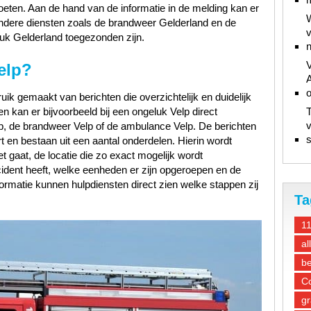
oeten. Aan de hand van de informatie in de melding kan er
W
ndere diensten zoals de brandweer Gelderland en de
v
uk Gelderland toegezonden zijn.
n
V
elp?
A
ik gemaakt van berichten die overzichtelijk en duidelijk
n kan er bijvoorbeeld bij een ongeluk Velp direct
T
v
p, de brandweer Velp of de ambulance Velp. De berichten
s
t en bestaan uit een aantal onderdelen. Hierin wordt
t gaat, de locatie die zo exact mogelijk wordt
ncident heeft, welke eenheden er zijn opgeroepen en de
ormatie kunnen hulpdiensten direct zien welke stappen zij
Ta
1
al
be
Co
gr