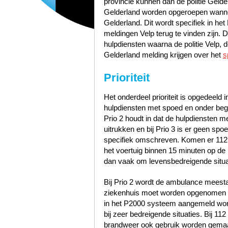
provincie kunnen dan de politie Geld
Gelderland worden opgeroepen wannee
Gelderland. Dit wordt specifiek in he
meldingen Velp terug te vinden zijn
hulpdiensten waarna de politie Velp,
Gelderland melding krijgen over het
s
Prioriteit
Het onderdeel prioriteit is opgedeeld i
hulpdiensten met spoed en onder bege
Prio 2 houdt in dat de hulpdiensten 
uitrukken en bij Prio 3 is er geen sp
specifiek omschreven. Komen er 112
het voertuig binnen 15 minuten op de p
dan vaak om levensbedreigende situa
Bij Prio 2 wordt de ambulance meest
ziekenhuis moet worden opgenomen zo
in het P2000 systeem aangemeld word
bij zeer bedreigende situaties. Bij 1
brandweer ook gebruik worden gemaak