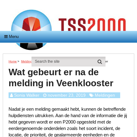
Menu
Home
>
Meldingen
>
Wat Gebeurt Er Na De Melding In Veenklooster
Wat gebeurt er na de
melding in Veenklooster
Sonia Walker
november 23, 2019
Meldingen
Nadat je een melding gemaakt hebt, kunnen de betreffende
hulpdiensten uitrukken. Aan de hand van de informatie die jij
hebt gegeven wordt er een P2000 opgesteld met de
eerdergenoemde onderdelen zoals het soort incident, de
locatie, de prioriteit, de gealarmeerde eenheden en de