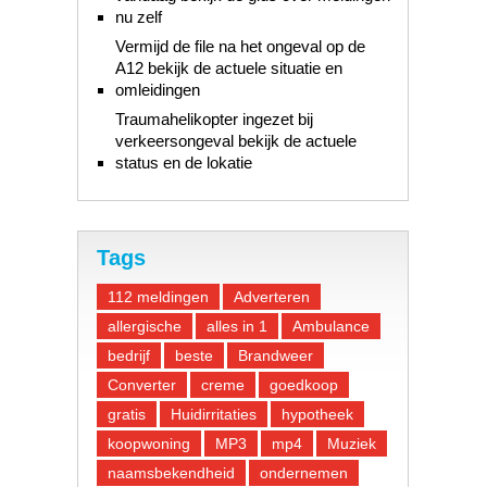
nu zelf
Vermijd de file na het ongeval op de
A12 bekijk de actuele situatie en
omleidingen
Traumahelikopter ingezet bij
verkeersongeval bekijk de actuele
status en de lokatie
Tags
112 meldingen
Adverteren
allergische
alles in 1
Ambulance
bedrijf
beste
Brandweer
Converter
creme
goedkoop
gratis
Huidirritaties
hypotheek
koopwoning
MP3
mp4
Muziek
naamsbekendheid
ondernemen