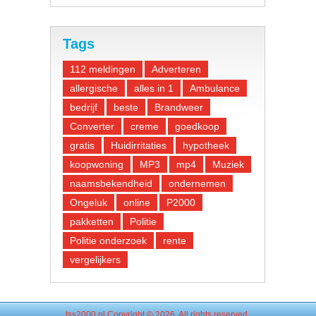
Tags
112 meldingen
Adverteren
allergische
alles in 1
Ambulance
bedrijf
beste
Brandweer
Converter
creme
goedkoop
gratis
Huidirritaties
hypotheek
koopwoning
MP3
mp4
Muziek
naamsbekendheid
ondernemen
Ongeluk
online
P2000
pakketten
Politie
Politie onderzoek
rente
vergelijkers
tss2000.nl
Copyright © 2026. All rights reserved.