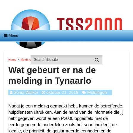
Menu
Home
>
Meldingen
>
Wat Gebeurt Er Na De Melding In Tynaarlo
Wat gebeurt er na de
melding in Tynaarlo
Sonia Walker
oktober 21, 2019
Meldingen
Nadat je een melding gemaakt hebt, kunnen de betreffende
hulpdiensten uitrukken. Aan de hand van de informatie die jij
hebt gegeven wordt er een P2000 opgesteld met de
eerdergenoemde onderdelen zoals het soort incident, de
locatie, de prioriteit, de gealarmeerde eenheden en de