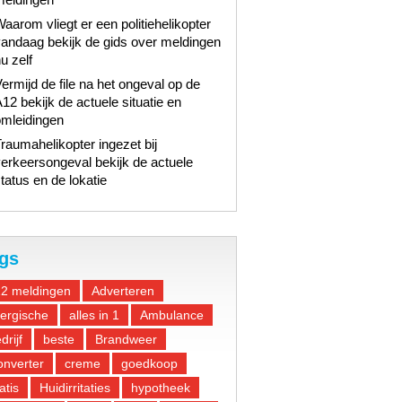
aarom vliegt er een politiehelikopter
andaag bekijk de gids over meldingen
u zelf
ermijd de file na het ongeval op de
12 bekijk de actuele situatie en
omleidingen
raumahelikopter ingezet bij
erkeersongeval bekijk de actuele
tatus en de lokatie
gs
12 meldingen
Adverteren
lergische
alles in 1
Ambulance
drijf
beste
Brandweer
nverter
creme
goedkoop
atis
Huidirritaties
hypotheek