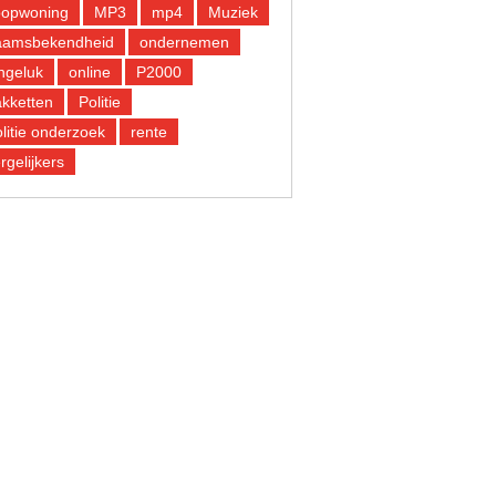
oopwoning
MP3
mp4
Muziek
aamsbekendheid
ondernemen
ngeluk
online
P2000
kketten
Politie
litie onderzoek
rente
rgelijkers