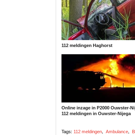
112 meldingen Haghorst
Online inzage in P2000 Ouwster-Ni
112 meldingen in Ouwster-Nijega
Tags:
112 meldingen
,
Ambulance
,
B