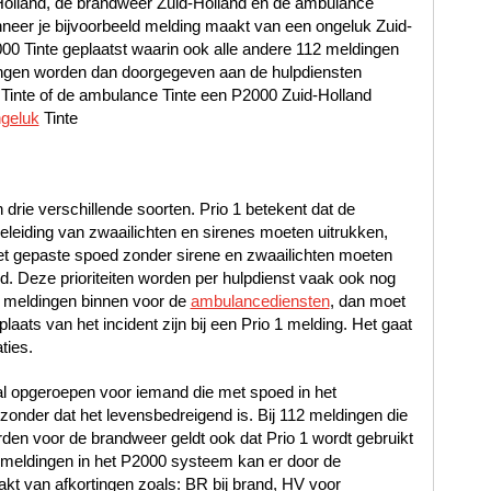
-Holland, de brandweer Zuid-Holland en de ambulance
eer je bijvoorbeeld melding maakt van een ongeluk Zuid-
2000 Tinte geplaatst waarin ook alle andere 112 meldingen
dingen worden dan doorgegeven aan de hulpdiensten
r Tinte of de ambulance Tinte een P2000 Zuid-Holland
ngeluk
Tinte
n drie verschillende soorten. Prio 1 betekent dat de
leiding van zwaailichten en sirenes moeten uitrukken,
met gepaste spoed zonder sirene en zwaailichten moeten
oed. Deze prioriteiten worden per hulpdienst vaak ook nog
 meldingen binnen voor de
ambulancediensten
, dan moet
laats van het incident zijn bij een Prio 1 melding. Het gaat
ties.
al opgeroepen voor iemand die met spoed in het
nder dat het levensbedreigend is. Bij 112 meldingen die
en voor de brandweer geldt ook dat Prio 1 wordt gebruikt
12 meldingen in het P2000 systeem kan er door de
t van afkortingen zoals: BR bij brand, HV voor