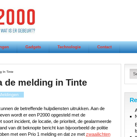
ngen
Gadgets
Technologie
Contact
 In Tinte
 de melding in Tinte
Meldingen
Re
unnen de betreffende hulpdiensten uitrukken. Aan de
A
gegeven wordt er een P2000 opgesteld met de
oort incident, de locatie, de prioriteit, de gealarmeerde
d van dit beknopte bericht kan bijvoorbeeld de politie
b
ebben met een Prio 1 melding en dat ze met
zwaailichten