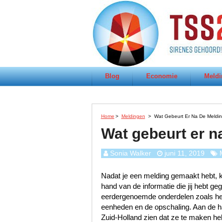
Blog
Economie
Meldi
Home
>
Meldingen
>
Wat Gebeurt Er Na De Melding
Wat gebeurt er na
Sonia Walker
juni 11, 2019
Nadat je een melding gemaakt hebt, k
hand van de informatie die jij hebt 
eerdergenoemde onderdelen zoals het s
eenheden en de opschaling. Aan de han
Zuid-Holland zien dat ze te maken h