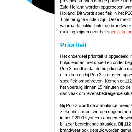
provincie kunnen dan de politie Zuid
Zuid-Holland worden opgeroepen wann
Holland. Dit wordt specifiek in het P
Tinte terug te vinden zijn. Deze mel
waarna de politie Tinte, de brandwee
melding krijgen over het
specifieke o
Prioriteit
Het onderdeel prioriteit is opgedeeld i
hulpdiensten met spoed en onder bege
Prio 2 houdt in dat de hulpdiensten 
uitrukken en bij Prio 3 is er geen sp
specifiek omschreven. Komen er 112
het voertuig binnen 15 minuten op de p
dan vaak om levensbedreigende situa
Bij Prio 2 wordt de ambulance meest
ziekenhuis moet worden opgenomen zo
in het P2000 systeem aangemeld word
bij zeer bedreigende situaties. Bij 1
brandweer ook gebruik worden gemaak