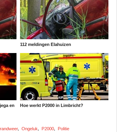
112 meldingen Elahuizen
jega en
Hoe werkt P2000 in Limbricht?
randweer
,
Ongeluk
,
P2000
,
Politie