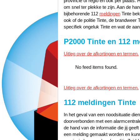
provincie of regio en ook per plaats. 
om snel ter plekke te zijn. Aan de h
bijbehorende 112
meldingen
Tinte bek
ook of de politie Tinte, de brandweer
specifiek ongeluk Tinte en wat de aanl
P2000 Tinte en 112 m
Uitleg over de afkortingen en termen.
No feed items found.
Uitleg over de afkortingen en termen.
112 meldingen Tinte
In het geval van een noodsituatie dien
doorverbonden met een alarmcentrale 
de hand van de informatie die jij geef
een melding gemaakt worden en kunn