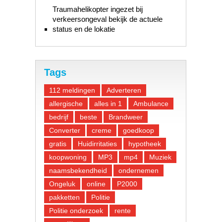
Traumahelikopter ingezet bij
verkeersongeval bekijk de actuele
status en de lokatie
Tags
112 meldingen
Adverteren
allergische
alles in 1
Ambulance
bedrijf
beste
Brandweer
Converter
creme
goedkoop
gratis
Huidirritaties
hypotheek
koopwoning
MP3
mp4
Muziek
naamsbekendheid
ondernemen
Ongeluk
online
P2000
pakketten
Politie
Politie onderzoek
rente