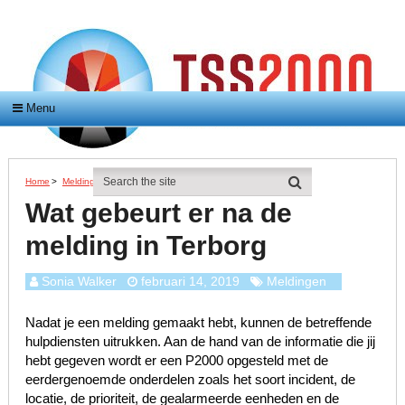
Menu
Home
>
Meldingen
>
Wat Gebeurt Er Na De Melding In Terborg
Wat gebeurt er na de
melding in Terborg
Sonia Walker
februari 14, 2019
Meldingen
Nadat je een melding gemaakt hebt, kunnen de betreffende
hulpdiensten uitrukken. Aan de hand van de informatie die jij
hebt gegeven wordt er een P2000 opgesteld met de
eerdergenoemde onderdelen zoals het soort incident, de
locatie, de prioriteit, de gealarmeerde eenheden en de