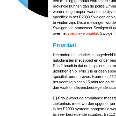
een melding gemaakt worden en kunn
provincie kunnen dan de politie Lim
worden opgeroepen wanneer je bijvoo
specifiek in het P2000 Swolgen gepla
te vinden zijn. Deze meldingen worde
Swolgen, de brandweer Swolgen of d
over het
specifieke ongeluk
Swolgen
Prioriteit
Het onderdeel prioriteit is opgedeeld i
hulpdiensten met spoed en onder bege
Prio 2 houdt in dat de hulpdiensten 
uitrukken en bij Prio 3 is er geen sp
specifiek omschreven. Komen er 112
het voertuig binnen 15 minuten op de p
dan vaak om levensbedreigende situa
Bij Prio 2 wordt de ambulance meest
ziekenhuis moet worden opgenomen zo
in het P2000 systeem aangemeld word
bij zeer bedreigende situaties. Bij 1