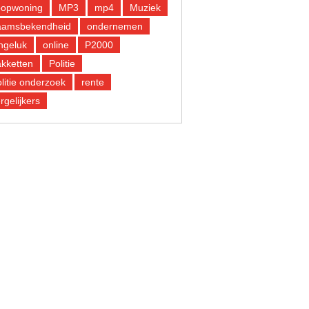
oopwoning
MP3
mp4
Muziek
aamsbekendheid
ondernemen
ngeluk
online
P2000
kketten
Politie
litie onderzoek
rente
rgelijkers