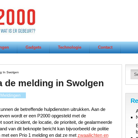
ngen
Gadgets
Technologie
Contact
g In Swolgen
a de melding in Swolgen
Meldingen
Re
unnen de betreffende hulpdiensten uitrukken. Aan de
A
gegeven wordt er een P2000 opgesteld met de
oort incident, de locatie, de prioriteit, de gealarmeerde
d van dit beknopte bericht kan bijvoorbeeld de politie
b
 met een Prio 1 melding en dat ze met
zwaailichten en