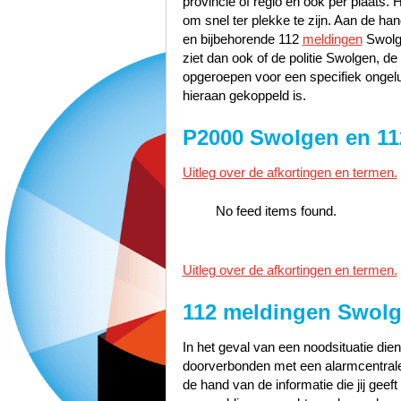
provincie of regio en ook per plaats. 
om snel ter plekke te zijn. Aan de h
en bijbehorende 112
meldingen
Swolge
ziet dan ook of de politie Swolgen, 
opgeroepen voor een specifiek ongelu
hieraan gekoppeld is.
P2000 Swolgen en 1
Uitleg over de afkortingen en termen.
No feed items found.
Uitleg over de afkortingen en termen.
112 meldingen Swol
In het geval van een noodsituatie dien
doorverbonden met een alarmcentrale 
de hand van de informatie die jij geef