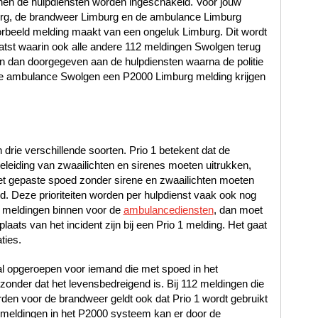
en de hulpdiensten worden ingeschakeld. Voor jouw
burg, de brandweer Limburg en de ambulance Limburg
rbeeld melding maakt van een ongeluk Limburg. Dit wordt
atst waarin ook alle andere 112 meldingen Swolgen terug
n dan doorgegeven aan de hulpdiensten waarna de politie
e ambulance Swolgen een P2000 Limburg melding krijgen
n drie verschillende soorten. Prio 1 betekent dat de
leiding van zwaailichten en sirenes moeten uitrukken,
met gepaste spoed zonder sirene en zwaailichten moeten
oed. Deze prioriteiten worden per hulpdienst vaak ook nog
 meldingen binnen voor de
ambulancediensten
, dan moet
laats van het incident zijn bij een Prio 1 melding. Het gaat
ties.
al opgeroepen voor iemand die met spoed in het
nder dat het levensbedreigend is. Bij 112 meldingen die
en voor de brandweer geldt ook dat Prio 1 wordt gebruikt
12 meldingen in het P2000 systeem kan er door de