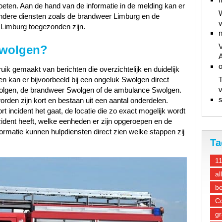
oeten. Aan de hand van de informatie in de melding kan er
W
andere diensten zoals de brandweer Limburg en de
v
Limburg toegezonden zijn.
n
V
Swolgen?
A
ik gemaakt van berichten die overzichtelijk en duidelijk
n kan er bijvoorbeeld bij een ongeluk Swolgen direct
T
v
wolgen, de brandweer Swolgen of de ambulance Swolgen.
s
orden zijn kort en bestaan uit een aantal onderdelen.
t incident het gaat, de locatie die zo exact mogelijk wordt
ncident heeft, welke eenheden er zijn opgeroepen en de
ormatie kunnen hulpdiensten direct zien welke stappen zij
Ta
1
al
be
Co
gr