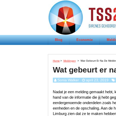
Blog
Economie
Meldi
Home
>
Meldingen
>
Wat Gebeurt Er Na De Meldin
Wat gebeurt er n
Sonia Walker
april 23, 2019
Nadat je een melding gemaakt hebt, k
hand van de informatie die jij hebt 
eerdergenoemde onderdelen zoals het s
eenheden en de opschaling. Aan de han
Limburg zien dat ze te maken hebben