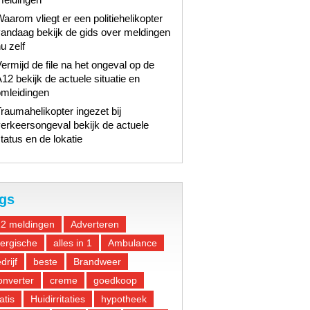
aarom vliegt er een politiehelikopter
andaag bekijk de gids over meldingen
u zelf
ermijd de file na het ongeval op de
12 bekijk de actuele situatie en
omleidingen
raumahelikopter ingezet bij
erkeersongeval bekijk de actuele
tatus en de lokatie
gs
12 meldingen
Adverteren
lergische
alles in 1
Ambulance
drijf
beste
Brandweer
nverter
creme
goedkoop
atis
Huidirritaties
hypotheek