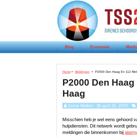
Blog
Economie
Meldi
Home
>
Meldingen
>
P2000 Den Haag En 112 Mel
P2000 Den Haag 
Haag
Sonia Walker
april 16, 2020
Misschien heb je wel eens gehoord va
hulpdiensten. Dit netwerk wordt gebr
meldingen die binnenkomen bij
alarm