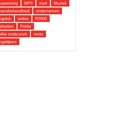
oopwoning
MP3
mp4
Muziek
aamsbekendheid
ondernemen
ngeluk
online
P2000
kketten
Politie
litie onderzoek
rente
rgelijkers