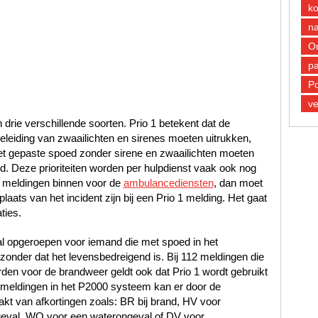
k
n
O
pa
Po
ve
n drie verschillende soorten. Prio 1 betekent dat de
leiding van zwaailichten en sirenes moeten uitrukken,
met gepaste spoed zonder sirene en zwaailichten moeten
oed. Deze prioriteiten worden per hulpdienst vaak ook nog
 meldingen binnen voor de
ambulancediensten
, dan moet
laats van het incident zijn bij een Prio 1 melding. Het gaat
ties.
al opgeroepen voor iemand die met spoed in het
nder dat het levensbedreigend is. Bij 112 meldingen die
en voor de brandweer geldt ook dat Prio 1 wordt gebruikt
12 meldingen in het P2000 systeem kan er door de
t van afkortingen zoals: BR bij brand, HV voor
geval, WO voor een waterongeval of DV voor