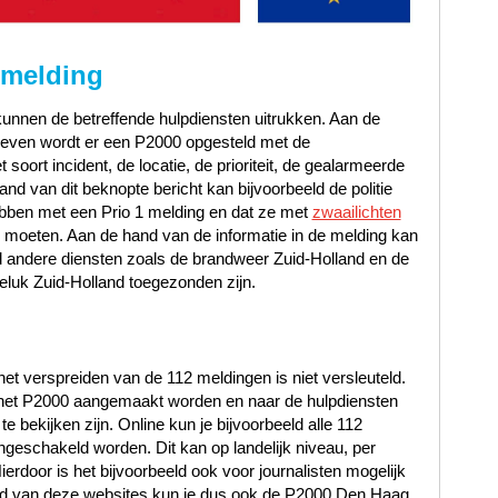
 melding
unnen de betreffende hulpdiensten uitrukken. Aan de
gegeven wordt er een P2000 opgesteld met de
oort incident, de locatie, de prioriteit, de gealarmeerde
d van dit beknopte bericht kan bijvoorbeeld de politie
ebben met een Prio 1 melding en dat ze met
zwaailichten
e moeten. Aan de hand van de informatie in de melding kan
d andere diensten zoals de brandweer Zuid-Holland en de
luk Zuid-Holland toegezonden zijn.
et verspreiden van de 112 meldingen is niet versleuteld.
n het P2000 aangemaakt worden en naar de hulpdiensten
 bekijken zijn. Online kun je bijvoorbeeld alle 112
ngeschakeld worden. Dit kan op landelijk niveau, per
Hierdoor is het bijvoorbeeld ook voor journalisten mogelijk
hand van deze websites kun je dus ook de P2000 Den Haag