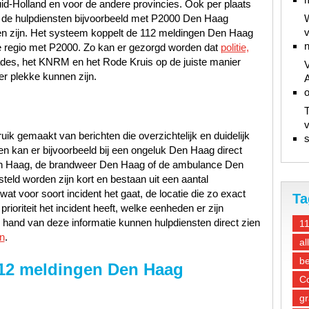
id-Holland en voor de andere provincies. Ook per plaats
 de hulpdiensten bijvoorbeeld met P2000 Den Haag
W
v
n zijn. Het systeem koppelt de 112 meldingen Den Haag
n
ste regio met P2000. Zo kan er gezorgd worden dat
politie,
ades, het KNRM en het Rode Kruis op de juiste manier
V
er plekke kunnen zijn.
A
T
v
ik gemaakt van berichten die overzichtelijk en duidelijk
s
en kan er bijvoorbeeld bij een ongeluk Den Haag direct
en Haag, de brandweer Den Haag of de ambulance Den
teld worden zijn kort en bestaan uit een aantal
at voor soort incident het gaat, de locatie die zo exact
Ta
ioriteit het incident heeft, welke eenheden er zijn
hand van deze informatie kunnen hulpdiensten direct zien
1
n
.
al
be
12 meldingen Den Haag
Co
gr