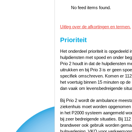
No feed items found.
Uitleg over de afkortingen en termen.
Prioriteit
Het onderdeel prioriteit is opgedeeld i
hulpdiensten met spoed en onder bege
Prio 2 houdt in dat de hulpdiensten 
uitrukken en bij Prio 3 is er geen sp
specifiek omschreven. Komen er 112
het voertuig binnen 15 minuten op de p
dan vaak om levensbedreigende situa
Bij Prio 2 wordt de ambulance meest
ziekenhuis moet worden opgenomen zo
in het P2000 systeem aangemeld word
bij zeer bedreigende situaties. Bij 1
brandweer ook gebruik worden gemaak
hulpverlening, VKO voor verkeerson