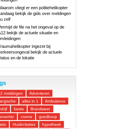
aarom vliegt er een politiehelikopter
andaag bekijk de gids over meldingen
u zelf
ermijd de file na het ongeval op de
12 bekijk de actuele situatie en
omleidingen
raumahelikopter ingezet bij
erkeersongeval bekijk de actuele
tatus en de lokatie
gs
12 meldingen
Adverteren
lergische
alles in 1
Ambulance
drijf
beste
Brandweer
nverter
creme
goedkoop
atis
Huidirritaties
hypotheek