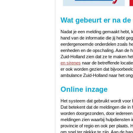
Wat gebeurt er na de
Nadat je een melding gemaakt hebt, k
hand van de informatie die jij hebt 
eerdergenoemde onderdelen zoals het s
eenheden en de opschaling. Aan de han
Zuid-Holland zien dat ze te maken h
en sirenes
naar de betreffende locati
er ook worden gezien dat bijvoorbeel
ambulance Zuid-Holland naar het onge
Online inzage
Het systeem dat gebruikt wordt voor h
Dat betekent dat de meldingen die i
worden doorgezonden, door iedereen te
meldingen zien waarbij hulpdiensten i
provincie of regio en ook per plaats. 
om snel ter plekke te zijn. Aan de 