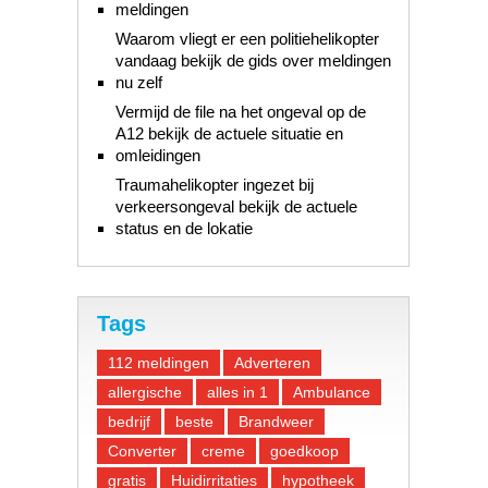
meldingen
Waarom vliegt er een politiehelikopter
vandaag bekijk de gids over meldingen
nu zelf
Vermijd de file na het ongeval op de
A12 bekijk de actuele situatie en
omleidingen
Traumahelikopter ingezet bij
verkeersongeval bekijk de actuele
status en de lokatie
Tags
112 meldingen
Adverteren
allergische
alles in 1
Ambulance
bedrijf
beste
Brandweer
Converter
creme
goedkoop
gratis
Huidirritaties
hypotheek