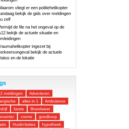
aarom vliegt er een politiehelikopter
andaag bekijk de gids over meldingen
u zelf
ermijd de file na het ongeval op de
12 bekijk de actuele situatie en
omleidingen
raumahelikopter ingezet bij
erkeersongeval bekijk de actuele
tatus en de lokatie
gs
12 meldingen
Adverteren
lergische
alles in 1
Ambulance
drijf
beste
Brandweer
nverter
creme
goedkoop
atis
Huidirritaties
hypotheek