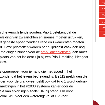
k
n
O
pa
Po
n drie verschillende soorten. Prio 1 betekent dat de
ve
leiding van zwaailichten en sirenes moeten uitrukken,
met gepaste spoed zonder sirene en zwaailichten moeten
oed. Deze prioriteiten worden per hulpdienst vaak ook nog
 meldingen binnen voor de
ambulancediensten
, dan moet
laats van het incident zijn bij een Prio 1 melding. Het gaat
ties.
al opgeroepen voor iemand die met spoed in het
nder dat het levensbedreigend is. Bij 112 meldingen die
en voor de brandweer geldt ook dat Prio 1 wordt gebruikt
12 meldingen in het P2000 systeem kan er door de
t van afkortingen zoals: BR bij brand, HV voor
geval, WO voor een waterongeval of DV voor