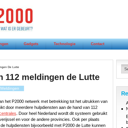
ngen
Gadgets
Technologie
Contact
ingen De Lutte
n 112 meldingen de Lutte
Meldingen
Re
n het P2000 netwerk met betrekking tot het uitrukken van
A
uikt door meerdere hulpdiensten aan de hand van 112
centrales
. Door heel Nederland wordt dit systeem gebruikt
erijssel en voor de andere provincies. Ook per plaats
b
 de hulpdiensten bijvoorbeeld met P2000 de Lutte kunnen