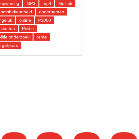
oopwoning
MP3
mp4
Muziek
aamsbekendheid
ondernemen
ngeluk
online
P2000
kketten
Politie
litie onderzoek
rente
rgelijkers