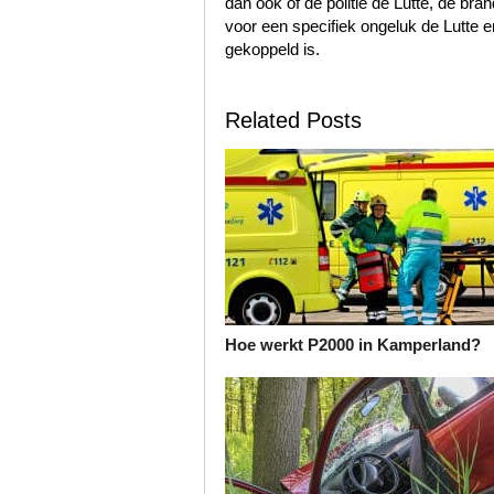
dan ook of de politie de Lutte, de br
voor een specifiek ongeluk de Lutte e
gekoppeld is.
Related Posts
Hoe werkt P2000 in Kamperland?