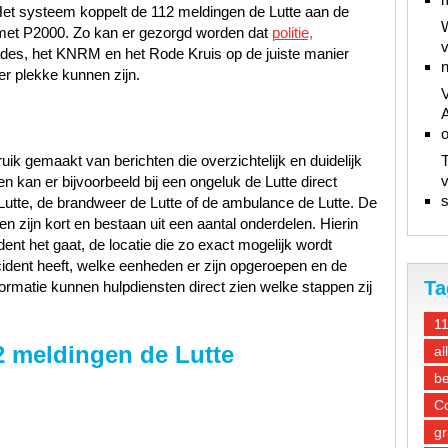
Het systeem koppelt de 112 meldingen de Lutte aan de
W
io met P2000. Zo kan er gezorgd worden dat
politie,
v
ades, het KNRM en het Rode Kruis op de juiste manier
n
er plekke kunnen zijn.
V
A
ik gemaakt van berichten die overzichtelijk en duidelijk
T
v
n kan er bijvoorbeeld bij een ongeluk de Lutte direct
s
Lutte, de brandweer de Lutte of de ambulance de Lutte. De
n zijn kort en bestaan uit een aantal onderdelen. Hierin
ent het gaat, de locatie die zo exact mogelijk wordt
ncident heeft, welke eenheden er zijn opgeroepen en de
Ta
ormatie kunnen hulpdiensten direct zien welke stappen zij
1
2 meldingen de Lutte
al
be
Co
gr