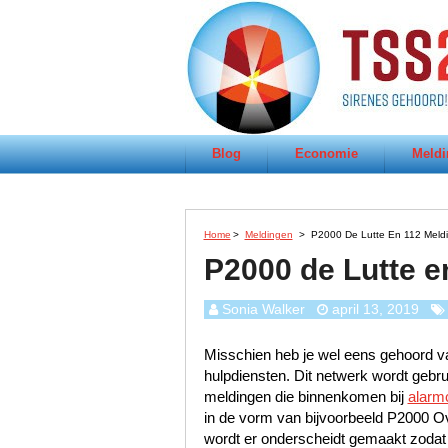
Blog
Economie
Meldi
Home
>
Meldingen
>
P2000 De Lutte En 112 Meld
P2000 de Lutte e
Sonia Walker
april 13, 2019
Misschien heb je wel eens gehoord va
hulpdiensten. Dit netwerk wordt gebr
meldingen die binnenkomen bij
alarm
in de vorm van bijvoorbeeld P2000 Ov
wordt er onderscheidt gemaakt zodat