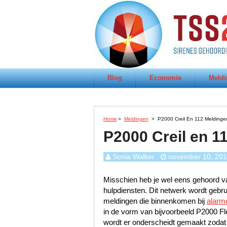
Blog
Economie
Meldi
Home
>
Meldingen
>
P2000 Creil En 112 Meldingen
P2000 Creil en 1
Sonia Walker
november 10, 20
Misschien heb je wel eens gehoord va
hulpdiensten. Dit netwerk wordt gebr
meldingen die binnenkomen bij
alarm
in de vorm van bijvoorbeeld P2000 Fl
wordt er onderscheidt gemaakt zodat