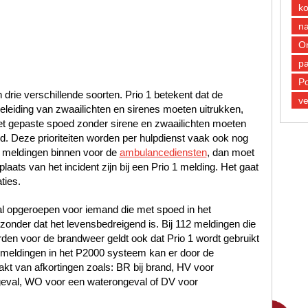
k
n
O
pa
Po
n drie verschillende soorten. Prio 1 betekent dat de
ve
leiding van zwaailichten en sirenes moeten uitrukken,
met gepaste spoed zonder sirene en zwaailichten moeten
oed. Deze prioriteiten worden per hulpdienst vaak ook nog
 meldingen binnen voor de
ambulancediensten
, dan moet
laats van het incident zijn bij een Prio 1 melding. Het gaat
ties.
al opgeroepen voor iemand die met spoed in het
nder dat het levensbedreigend is. Bij 112 meldingen die
en voor de brandweer geldt ook dat Prio 1 wordt gebruikt
12 meldingen in het P2000 systeem kan er door de
t van afkortingen zoals: BR bij brand, HV voor
geval, WO voor een waterongeval of DV voor