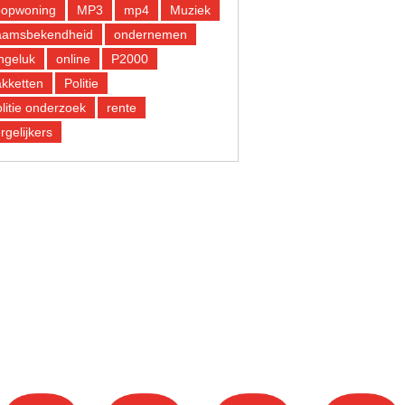
oopwoning
MP3
mp4
Muziek
aamsbekendheid
ondernemen
ngeluk
online
P2000
kketten
Politie
litie onderzoek
rente
rgelijkers