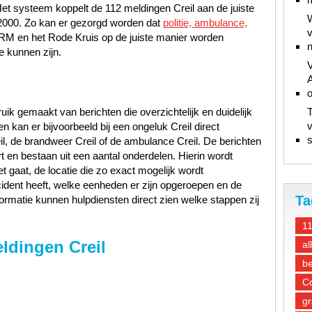
et systeem koppelt de 112 meldingen Creil aan de juiste
W
P2000. Zo kan er gezorgd worden dat
politie, ambulance,
v
NRM en het Rode Kruis op de juiste manier worden
n
e kunnen zijn.
V
A
ik gemaakt van berichten die overzichtelijk en duidelijk
T
v
 kan er bijvoorbeeld bij een ongeluk Creil direct
s
l, de brandweer Creil of de ambulance Creil. De berichten
t en bestaan uit een aantal onderdelen. Hierin wordt
t gaat, de locatie die zo exact mogelijk wordt
ncident heeft, welke eenheden er zijn opgeroepen en de
Ta
ormatie kunnen hulpdiensten direct zien welke stappen zij
1
eldingen Creil
al
be
Co
gr