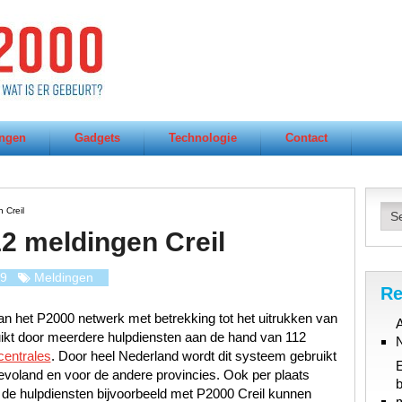
ngen
Gadgets
Technologie
Contact
 Creil
12 meldingen Creil
19
Meldingen
Re
n het P2000 netwerk met betrekking tot het uitrukken van
A
uikt door meerdere hulpdiensten aan de hand van 112
centrales
. Door heel Nederland wordt dit systeem gebruikt
evoland en voor de andere provincies. Ook per plaats
b
 de hulpdiensten bijvoorbeeld met P2000 Creil kunnen