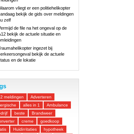
aarom vliegt er een politiehelikopter
andaag bekijk de gids over meldingen
u zelf
ermijd de file na het ongeval op de
12 bekijk de actuele situatie en
omleidingen
raumahelikopter ingezet bij
erkeersongeval bekijk de actuele
tatus en de lokatie
gs
12 meldingen
Adverteren
lergische
alles in 1
Ambulance
drijf
beste
Brandweer
nverter
creme
goedkoop
atis
Huidirritaties
hypotheek