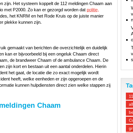
n zijn. Het systeem koppelt de 112 meldingen Chaam aan
W
regio met P2000. Zo kan er gezorgd worden dat
politie,
v
ades, het KNRM en het Rode Kruis op de juiste manier
n
er plekke kunnen zijn.
V
A
ik gemaakt van berichten die overzichtelijk en duidelijk
T
v
en kan er bijvoorbeeld bij een ongeluk Chaam direct
s
Chaam, de brandweer Chaam of de ambulance Chaam. De
n zijn kort en bestaan uit een aantal onderdelen. Hierin
ent het gaat, de locatie die zo exact mogelijk wordt
ncident heeft, welke eenheden er zijn opgeroepen en de
Ta
ormatie kunnen hulpdiensten direct zien welke stappen zij
1
 meldingen Chaam
al
be
Co
gr