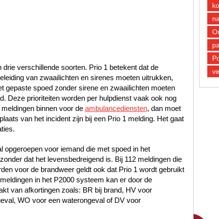
k
n
O
pa
Po
n drie verschillende soorten. Prio 1 betekent dat de
ve
leiding van zwaailichten en sirenes moeten uitrukken,
met gepaste spoed zonder sirene en zwaailichten moeten
oed. Deze prioriteiten worden per hulpdienst vaak ook nog
 meldingen binnen voor de
ambulancediensten
, dan moet
laats van het incident zijn bij een Prio 1 melding. Het gaat
ties.
al opgeroepen voor iemand die met spoed in het
nder dat het levensbedreigend is. Bij 112 meldingen die
en voor de brandweer geldt ook dat Prio 1 wordt gebruikt
12 meldingen in het P2000 systeem kan er door de
t van afkortingen zoals: BR bij brand, HV voor
geval, WO voor een waterongeval of DV voor