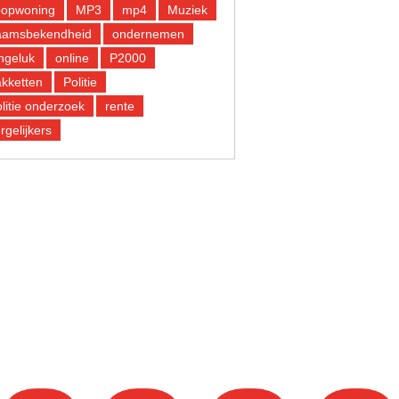
oopwoning
MP3
mp4
Muziek
aamsbekendheid
ondernemen
ngeluk
online
P2000
kketten
Politie
litie onderzoek
rente
rgelijkers