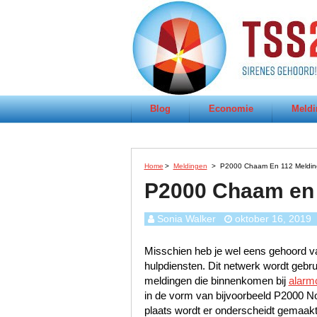
Blog
Economie
Meldi
Home
>
Meldingen
>
P2000 Chaam En 112 Meldi
P2000 Chaam en
Sonia Walker
oktober 16, 2019
Misschien heb je wel eens gehoord va
hulpdiensten. Dit netwerk wordt gebr
meldingen die binnenkomen bij
alarm
in de vorm van bijvoorbeeld P2000 N
plaats wordt er onderscheidt gemaak