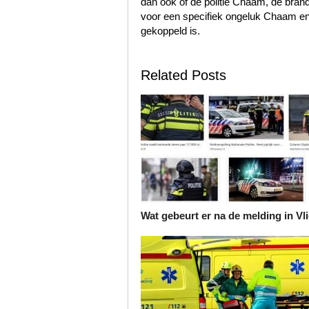
dan ook of de politie Chaam, de br
voor een specifiek ongeluk Chaam en 
gekoppeld is.
Related Posts
Wat gebeurt er na de melding in Vl