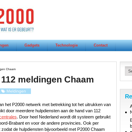
ngen
Gadgets
Technologie
Contact
ngen Chaam
 112 meldingen Chaam
Meldingen
Re
n het P2000 netwerk met betrekking tot het uitrukken van
A
uikt door meerdere hulpdiensten aan de hand van 112
centrales
. Door heel Nederland wordt dit systeem gebruikt
oord-Brabant en voor de andere provincies. Ook per
b
t zodat de hulpdiensten bijvoorbeeld met P2000 Chaam