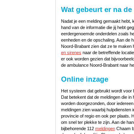
Wat gebeurt er na de
Nadat je een melding gemaakt hebt, k
hand van de informatie die jij hebt 
eerdergenoemde onderdelen zoals het s
eenheden en de opschaling. Aan de han
Noord-Brabant zien dat ze te maken 
en sirenes
naar de betreffende locati
er ook worden gezien dat bijvoorbee
de ambulance Noord-Brabant naar het
Online inzage
Het systeem dat gebruikt wordt voor h
Dat betekent dat de meldingen die i
worden doorgezonden, door iedereen te
meldingen zien waarbij hulpdiensten i
provincie of regio en ook per plaats. 
om snel ter plekke te zijn. Aan de 
bijbehorende 112
meldingen
Chaam bek