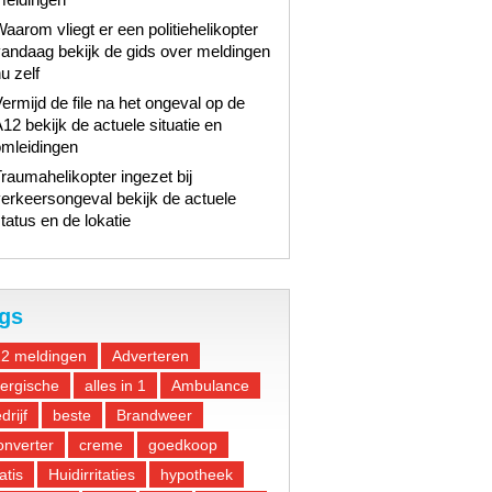
aarom vliegt er een politiehelikopter
andaag bekijk de gids over meldingen
u zelf
ermijd de file na het ongeval op de
12 bekijk de actuele situatie en
omleidingen
raumahelikopter ingezet bij
erkeersongeval bekijk de actuele
tatus en de lokatie
gs
12 meldingen
Adverteren
lergische
alles in 1
Ambulance
drijf
beste
Brandweer
nverter
creme
goedkoop
atis
Huidirritaties
hypotheek