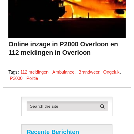
Online inzage in P2000 Overloon en
112 meldingen in Overloon
Tags:
112 meldingen
,
Ambulance
,
Brandweer
,
Ongeluk
,
P2000
,
Politie
Recente Berichten