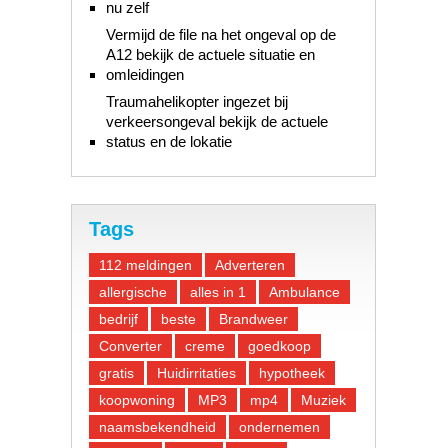
nu zelf
Vermijd de file na het ongeval op de
A12 bekijk de actuele situatie en
omleidingen
Traumahelikopter ingezet bij
verkeersongeval bekijk de actuele
status en de lokatie
Tags
112 meldingen
Adverteren
allergische
alles in 1
Ambulance
bedrijf
beste
Brandweer
Converter
creme
goedkoop
gratis
Huidirritaties
hypotheek
koopwoning
MP3
mp4
Muziek
naamsbekendheid
ondernemen