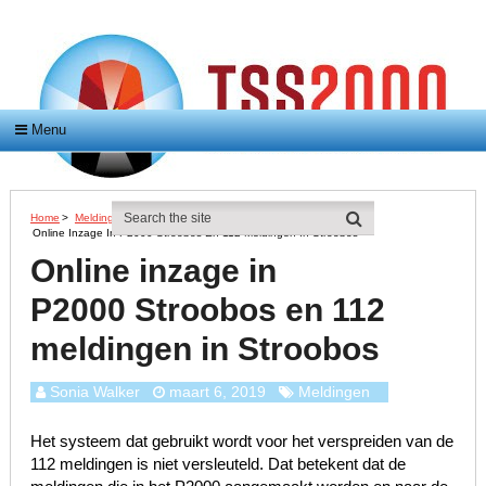
Menu
Home
>
Meldingen
>
Online Inzage In P2000 Stroobos En 112 Meldingen In Stroobos
Online inzage in
P2000 Stroobos en 112
meldingen in Stroobos
Sonia Walker
maart 6, 2019
Meldingen
Het systeem dat gebruikt wordt voor het verspreiden van de
112 meldingen is niet versleuteld. Dat betekent dat de