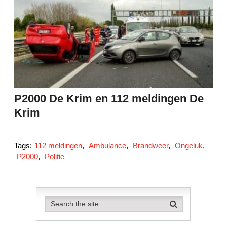
P2000 De Krim en 112 meldingen De
Krim
Tags:
112 meldingen
,
Ambulance
,
Brandweer
,
Ongeluk
,
P2000
,
Politie