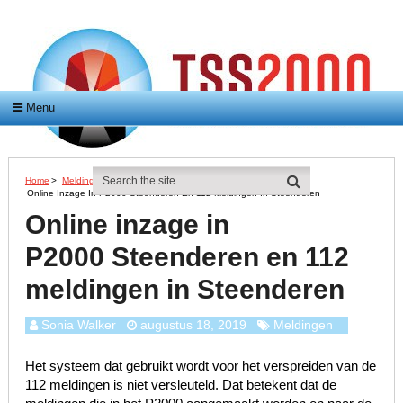
Menu
Home
>
Meldingen
>
Online Inzage In P2000 Steenderen En 112 Meldingen In Steenderen
Online inzage in
P2000 Steenderen en 112
meldingen in Steenderen
Sonia Walker
augustus 18, 2019
Meldingen
Het systeem dat gebruikt wordt voor het verspreiden van de
112 meldingen is niet versleuteld. Dat betekent dat de