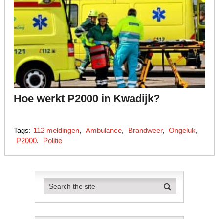
Hoe werkt P2000 in Kwadijk?
Tags:
112 meldingen
,
Ambulance
,
Brandweer
,
Ongeluk
,
P2000
,
Politie