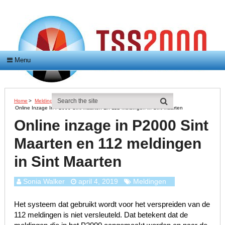
Menu
Home
>
Meldingen
>
Online Inzage In P2000 Sint Maarten En 112 Meldingen In Sint Maarten
Online inzage in P2000 Sint
Maarten en 112 meldingen
in Sint Maarten
Sonia Walker
april 4, 2019
Meldingen
Het systeem dat gebruikt wordt voor het verspreiden van de
112 meldingen is niet versleuteld. Dat betekent dat de