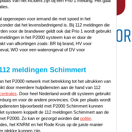
laats van het incident zijn bij een Prio 1 melding. Het gaat
ties.
al opgeroepen voor iemand die met spoed in het
nder dat het levensbedreigend is. Bij 112 meldingen die
en voor de brandweer geldt ook dat Prio 1 wordt gebruikt
12 meldingen in het P2000 systeem kan er door de
t van afkortingen zoals: BR bij brand, HV voor
geval, WO voor een waterongeval of DV voor
112 meldingen Schimmert
n het P2000 netwerk met betrekking tot het uitrukken van
uikt door meerdere hulpdiensten aan de hand van 112
centrales
. Door heel Nederland wordt dit systeem gebruikt
mburg en voor de andere provincies. Ook per plaats wordt
lpdiensten bijvoorbeeld met P2000 Schimmert kunnen
Het systeem koppelt de 112 meldingen Schimmert aan de
io met P2000. Zo kan er gezorgd worden dat
politie,
ades, het KNRM en het Rode Kruis op de juiste manier
er plekke kunnen zijn.