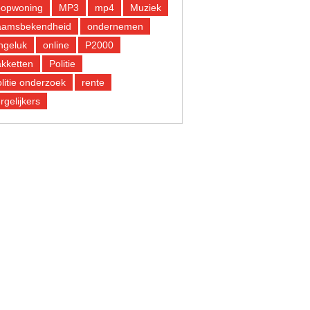
oopwoning
MP3
mp4
Muziek
aamsbekendheid
ondernemen
ngeluk
online
P2000
kketten
Politie
litie onderzoek
rente
rgelijkers