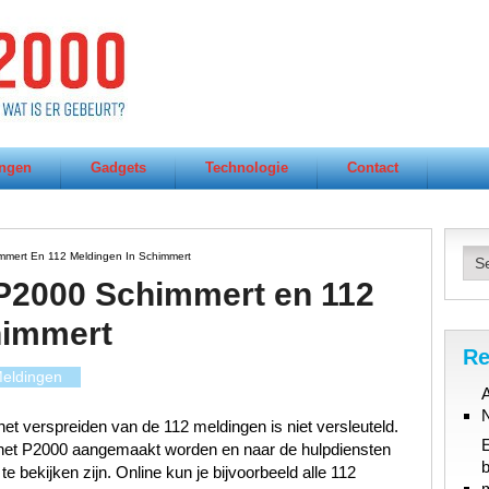
ngen
Gadgets
Technologie
Contact
mmert En 112 Meldingen In Schimmert
 P2000 Schimmert en 112
himmert
Re
eldingen
A
et verspreiden van de 112 meldingen is niet versleuteld.
n het P2000 aangemaakt worden en naar de hulpdiensten
b
 bekijken zijn. Online kun je bijvoorbeeld alle 112