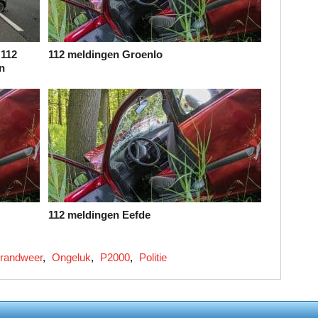
 112
112 meldingen Groenlo
n
112 meldingen Eefde
randweer
,
Ongeluk
,
P2000
,
Politie