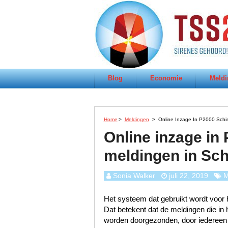
Blog
Economie
Meldi
Home
>
Meldingen
>
Online Inzage In P2000 Schi
Online inzage in
meldingen in Sc
Sonia Walker
juli 22, 2019
M
Het systeem dat gebruikt wordt voor h
Dat betekent dat de meldingen die i
worden doorgezonden, door iedereen te