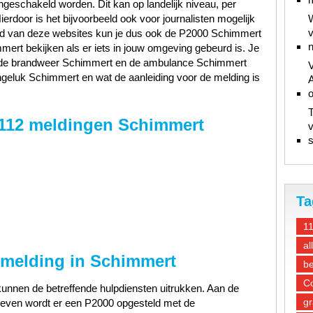
ngeschakeld worden. Dit kan op landelijk niveau, per
Hierdoor is het bijvoorbeeld ook voor journalisten mogelijk
W
v
and van deze websites kun je dus ook de P2000 Schimmert
n
ert bekijken als er iets in jouw omgeving gebeurd is. Je
t, de brandweer Schimmert en de ambulance Schimmert
V
ngeluk Schimmert en wat de aanleiding voor de melding is
A
T
112 meldingen Schimmert
v
s
Ta
1
al
 melding in Schimmert
be
Co
unnen de betreffende hulpdiensten uitrukken. Aan de
gr
gegeven wordt er een P2000 opgesteld met de