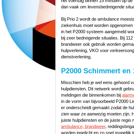
het voertuig binnen 15 minuten op de p
dan vaak om levensbedreigende situa
Bij Prio 2 wordt de ambulance meest
ziekenhuis moet worden opgenomen zo
in het P2000 systeem aangemeld word
bij zeer bedreigende situaties. Bij 1
brandweer ook gebruik worden gemaak
hulpverlening, VKO voor verkeerson
dienstverlening.
P2000 Schimmert en 
Misschien heb je wel eens gehoord va
hulpdiensten. Dit netwerk wordt gebr
meldingen die binnenkomen bij
alarm
in de vorm van bijvoorbeeld P2000 Li
er onderscheidt gemaakt zodat de hu
zien waar ze aanwezig moeten zijn. 
juiste hulpdiensten en de juiste reg
ambulance, brandweer
, reddingsbrig
worden ingelicht en zo snel mogelijk t