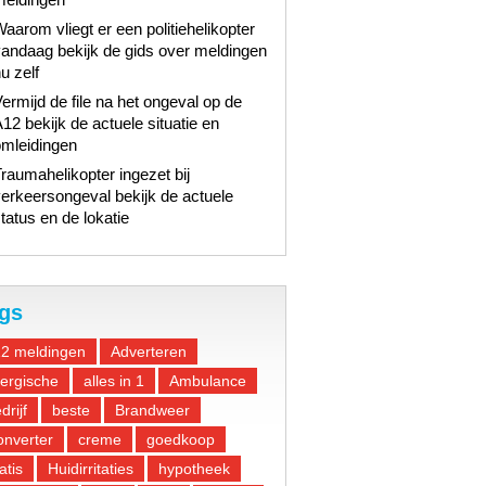
aarom vliegt er een politiehelikopter
andaag bekijk de gids over meldingen
u zelf
ermijd de file na het ongeval op de
12 bekijk de actuele situatie en
omleidingen
raumahelikopter ingezet bij
erkeersongeval bekijk de actuele
tatus en de lokatie
gs
12 meldingen
Adverteren
lergische
alles in 1
Ambulance
drijf
beste
Brandweer
nverter
creme
goedkoop
atis
Huidirritaties
hypotheek