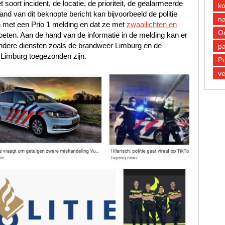
oort incident, de locatie, de prioriteit, de gealarmeerde
k
d van dit beknopte bericht kan bijvoorbeeld de politie
n
 met een Prio 1 melding en dat ze met
zwaailichten en
O
oeten. Aan de hand van de informatie in de melding kan er
andere diensten zoals de brandweer Limburg en de
pa
Limburg toegezonden zijn.
Po
ve