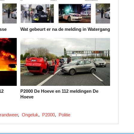
sse
Wat gebeurt er na de melding in Watergang
12
P2000 De Hoeve en 112 meldingen De
Hoeve
randweer
,
Ongeluk
,
P2000
,
Politie