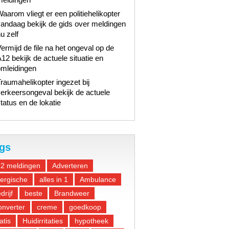
aarom vliegt er een politiehelikopter
andaag bekijk de gids over meldingen
u zelf
ermijd de file na het ongeval op de
12 bekijk de actuele situatie en
omleidingen
raumahelikopter ingezet bij
erkeersongeval bekijk de actuele
tatus en de lokatie
gs
12 meldingen
Adverteren
lergische
alles in 1
Ambulance
drijf
beste
Brandweer
nverter
creme
goedkoop
atis
Huidirritaties
hypotheek