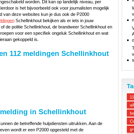
ngeschakeld worden. Dit kan op landelijk niveau, per
Hierdoor is het bijvoorbeeld ook voor journalisten mogelijk
W
v
and van deze websites kun je dus ook de P2000
n
ldingen
Schellinkhout bekijken als er iets in jouw
of de politie Schellinkhout, de brandweer Schellinkhout en
V
roepen voor een specifiek ongeluk Schellinkhout en wat
A
ieraan gekoppeld is.
T
en 112 meldingen Schellinkhout
v
s
Ta
1
al
 melding in Schellinkhout
be
Co
unnen de betreffende hulpdiensten uitrukken. Aan de
gr
gegeven wordt er een P2000 opgesteld met de