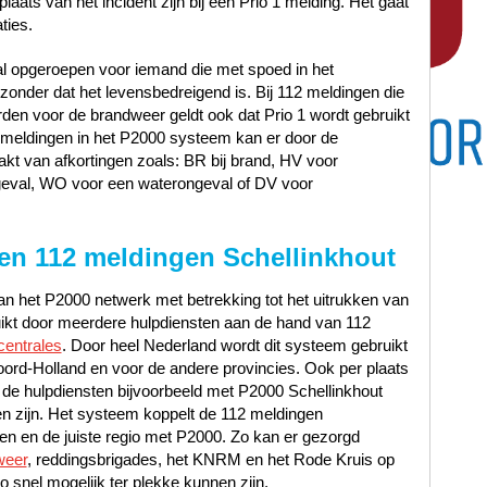
laats van het incident zijn bij een Prio 1 melding. Het gaat
ties.
al opgeroepen voor iemand die met spoed in het
nder dat het levensbedreigend is. Bij 112 meldingen die
en voor de brandweer geldt ook dat Prio 1 wordt gebruikt
12 meldingen in het P2000 systeem kan er door de
t van afkortingen zoals: BR bij brand, HV voor
geval, WO voor een waterongeval of DV voor
en 112 meldingen Schellinkhout
n het P2000 netwerk met betrekking tot het uitrukken van
uikt door meerdere hulpdiensten aan de hand van 112
centrales
. Door heel Nederland wordt dit systeem gebruikt
ord-Holland en voor de andere provincies. Ook per plaats
de hulpdiensten bijvoorbeeld met P2000 Schellinkhout
 zijn. Het systeem koppelt de 112 meldingen
ten en de juiste regio met P2000. Zo kan er gezorgd
weer
, reddingsbrigades, het KNRM en het Rode Kruis op
o snel mogelijk ter plekke kunnen zijn.