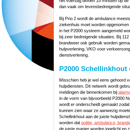
het voertuig binnen 15 minuten op de p
dan vaak om levensbedreigende situa
Bij Prio 2 wordt de ambulance meest
ziekenhuis moet worden opgenomen zo
in het P2000 systeem aangemeld word
bij zeer bedreigende situaties. Bij 1
brandweer ook gebruik worden gemaak
hulpverlening, VKO voor verkeerson
dienstverlening.
P2000 Schellinkhout 
Misschien heb je wel eens gehoord va
hulpdiensten. Dit netwerk wordt gebr
meldingen die binnenkomen bij
alarm
in de vorm van bijvoorbeeld P2000 No
wordt er onderscheidt gemaakt zodat 
kunnen zien waar ze aanwezig moeten
Schellinkhout aan de juiste hulpdiens
worden dat
politie, ambulance, brand
de juiste manier worden ingelicht en z