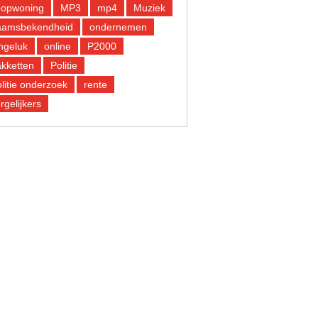
oopwoning
MP3
mp4
Muziek
aamsbekendheid
ondernemen
ngeluk
online
P2000
kketten
Politie
litie onderzoek
rente
rgelijkers