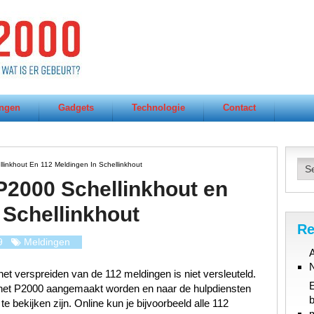
ngen
Gadgets
Technologie
Contact
linkhout En 112 Meldingen In Schellinkhout
 P2000 Schellinkhout en
 Schellinkhout
Re
9
Meldingen
A
et verspreiden van de 112 meldingen is niet versleuteld.
n het P2000 aangemaakt worden en naar de hulpdiensten
b
 bekijken zijn. Online kun je bijvoorbeeld alle 112