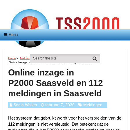
Menu
Home
>
Meldingen
>
Online Inzage In P2000 Saasveld En 112 Meldingen In Saasveld
Online inzage in
P2000 Saasveld en 112
meldingen in Saasveld
Sonia Walker
februari 7, 2020
Meldingen
Het systeem dat gebruikt wordt voor het verspreiden van de
112 meldingen is niet versleuteld. Dat betekent dat de