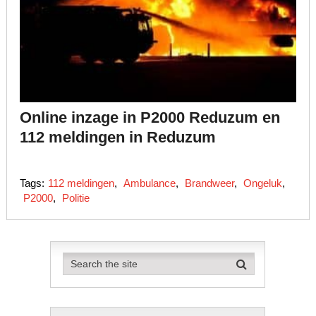
Online inzage in P2000 Reduzum en
112 meldingen in Reduzum
Tags:
112 meldingen
,
Ambulance
,
Brandweer
,
Ongeluk
,
P2000
,
Politie