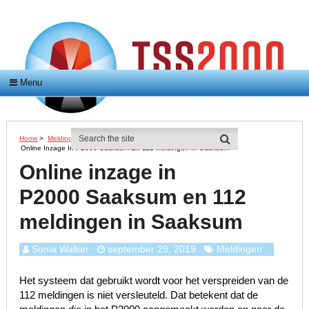
Menu
Home
>
Meldingen
>
Online Inzage In P2000 Saaksum En 112 Meldingen In Saaksum
Online inzage in
P2000 Saaksum en 112
meldingen in Saaksum
Sonia Walker
september 29, 2019
Meldingen
Het systeem dat gebruikt wordt voor het verspreiden van de
112 meldingen is niet versleuteld. Dat betekent dat de