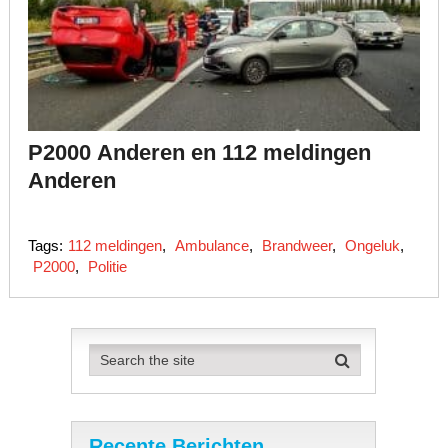
P2000 Anderen en 112 meldingen
Anderen
Tags:
112 meldingen
,
Ambulance
,
Brandweer
,
Ongeluk
,
P2000
,
Politie
Recente Berichten