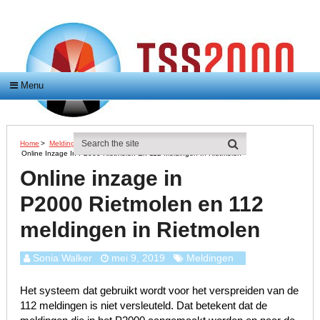
Menu
Home
>
Meldingen
>
Online Inzage In P2000 Rietmolen En 112 Meldingen In Rietmolen
Online inzage in
P2000 Rietmolen en 112
meldingen in Rietmolen
Sonia Walker
mei 9, 2019
Meldingen
Het systeem dat gebruikt wordt voor het verspreiden van de
112 meldingen is niet versleuteld. Dat betekent dat de