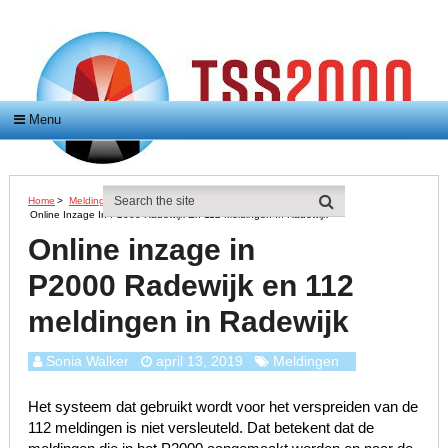
Menu
Home
>
Meldingen
>
Online Inzage In P2000 Radewijk En 112 Meldingen In Radewijk
Online inzage in
P2000 Radewijk en 112
meldingen in Radewijk
Sonia Walker
april 13, 2019
Meldingen
Het systeem dat gebruikt wordt voor het verspreiden van de
112 meldingen is niet versleuteld. Dat betekent dat de