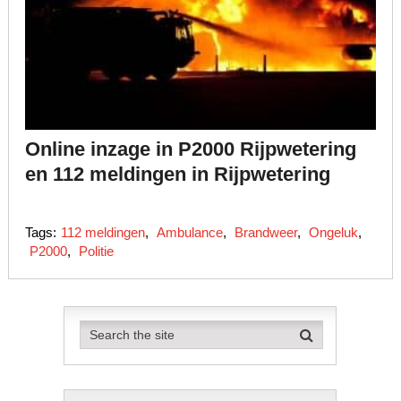
Online inzage in P2000 Rijpwetering
en 112 meldingen in Rijpwetering
Tags:
112 meldingen
,
Ambulance
,
Brandweer
,
Ongeluk
,
P2000
,
Politie