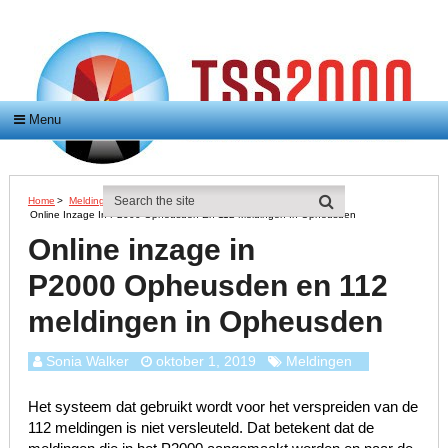
Menu
Home
>
Meldingen
>
Online Inzage In P2000 Opheusden En 112 Meldingen In Opheusden
Online inzage in
P2000 Opheusden en 112
meldingen in Opheusden
Sonia Walker
oktober 1, 2019
Meldingen
Het systeem dat gebruikt wordt voor het verspreiden van de
112 meldingen is niet versleuteld. Dat betekent dat de