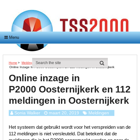
Menu
Home
>
Meldingen
>
Online Inzage In P2000 Oosternijkerk En 112 Meldingen In Oosternijkerk
Online inzage in
P2000 Oosternijkerk en 112
meldingen in Oosternijkerk
Sonia Walker
maart 20, 2019
Meldingen
Het systeem dat gebruikt wordt voor het verspreiden van de
112 meldingen is niet versleuteld. Dat betekent dat de