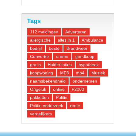
Tags
112 meldingen
Adverteren
allergische
alles in 1
Ambulance
bedrijf
beste
Brandweer
Converter
creme
goedkoop
gratis
Huidirritaties
hypotheek
koopwoning
MP3
mp4
Muziek
naamsbekendheid
ondernemen
Ongeluk
online
P2000
pakketten
Politie
Politie onderzoek
rente
vergelijkers