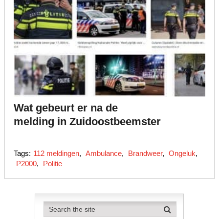
Wat gebeurt er na de
melding in Zuidoostbeemster
Tags:
112 meldingen
,
Ambulance
,
Brandweer
,
Ongeluk
,
P2000
,
Politie