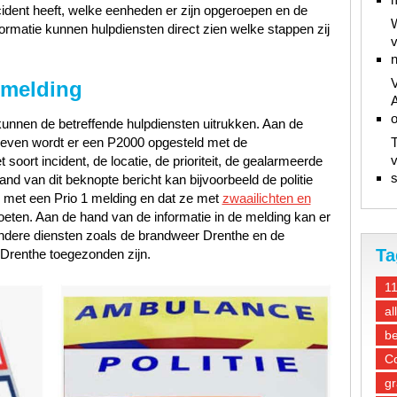
ncident heeft, welke eenheden er zijn opgeroepen en de
W
ormatie kunnen hulpdiensten direct zien welke stappen zij
v
n
V
 melding
A
unnen de betreffende hulpdiensten uitrukken. Aan de
gegeven wordt er een P2000 opgesteld met de
T
v
oort incident, de locatie, de prioriteit, de gealarmeerde
s
d van dit beknopte bericht kan bijvoorbeeld de politie
 met een Prio 1 melding en dat ze met
zwaailichten en
oeten. Aan de hand van de informatie in de melding kan er
andere diensten zoals de brandweer Drenthe en de
Ta
Drenthe toegezonden zijn.
1
al
be
Co
gr