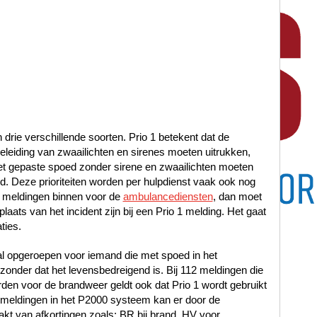
n drie verschillende soorten. Prio 1 betekent dat de
leiding van zwaailichten en sirenes moeten uitrukken,
met gepaste spoed zonder sirene en zwaailichten moeten
oed. Deze prioriteiten worden per hulpdienst vaak ook nog
 meldingen binnen voor de
ambulancediensten
, dan moet
laats van het incident zijn bij een Prio 1 melding. Het gaat
ties.
al opgeroepen voor iemand die met spoed in het
nder dat het levensbedreigend is. Bij 112 meldingen die
en voor de brandweer geldt ook dat Prio 1 wordt gebruikt
12 meldingen in het P2000 systeem kan er door de
t van afkortingen zoals: BR bij brand, HV voor