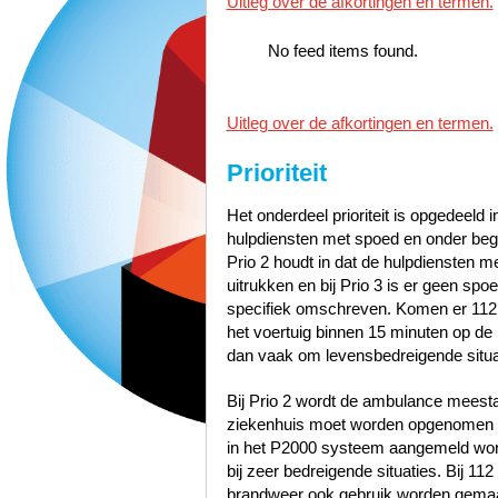
Uitleg over de afkortingen en termen.
No feed items found.
Uitleg over de afkortingen en termen.
Prioriteit
Het onderdeel prioriteit is opgedeeld i
hulpdiensten met spoed en onder bege
Prio 2 houdt in dat de hulpdiensten 
uitrukken en bij Prio 3 is er geen sp
specifiek omschreven. Komen er 112
het voertuig binnen 15 minuten op de p
dan vaak om levensbedreigende situa
Bij Prio 2 wordt de ambulance meest
ziekenhuis moet worden opgenomen zo
in het P2000 systeem aangemeld word
bij zeer bedreigende situaties. Bij 1
brandweer ook gebruik worden gemaak