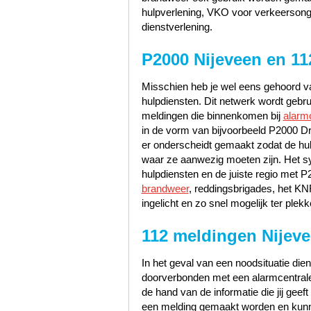
hulpverlening, VKO voor verkeerson
dienstverlening.
P2000 Nijeveen en 11
Misschien heb je wel eens gehoord va
hulpdiensten. Dit netwerk wordt gebr
meldingen die binnenkomen bij
alarm
in de vorm van bijvoorbeeld P2000 Dr
er onderscheidt gemaakt zodat de hu
waar ze aanwezig moeten zijn. Het s
hulpdiensten en de juiste regio met 
brandweer
, reddingsbrigades, het K
ingelicht en zo snel mogelijk ter plekk
112 meldingen Nijev
In het geval van een noodsituatie dien
doorverbonden met een alarmcentrale 
de hand van de informatie die jij geef
een melding gemaakt worden en kunn