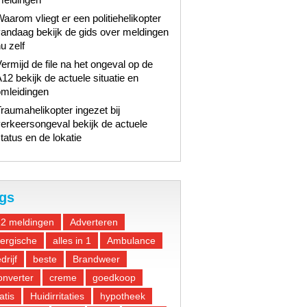
aarom vliegt er een politiehelikopter
andaag bekijk de gids over meldingen
u zelf
ermijd de file na het ongeval op de
12 bekijk de actuele situatie en
omleidingen
raumahelikopter ingezet bij
erkeersongeval bekijk de actuele
tatus en de lokatie
gs
12 meldingen
Adverteren
lergische
alles in 1
Ambulance
drijf
beste
Brandweer
nverter
creme
goedkoop
atis
Huidirritaties
hypotheek