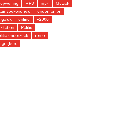
oopwoning
MP3
mp4
Muziek
aamsbekendheid
ondernemen
ngeluk
online
P2000
kketten
Politie
litie onderzoek
rente
rgelijkers