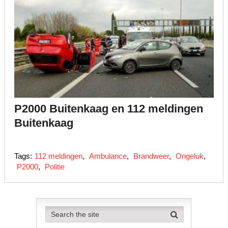
P2000 Buitenkaag en 112 meldingen
Buitenkaag
Tags:
112 meldingen
,
Ambulance
,
Brandweer
,
Ongeluk
,
P2000
,
Politie